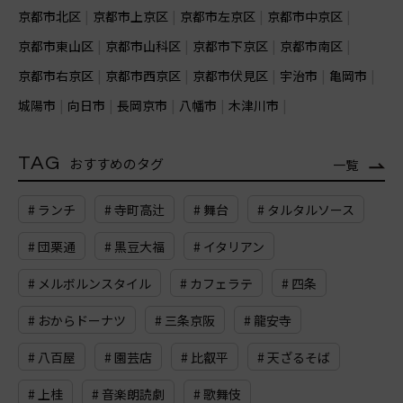
京都市北区
京都市上京区
京都市左京区
京都市中京区
京都市東山区
京都市山科区
京都市下京区
京都市南区
京都市右京区
京都市西京区
京都市伏見区
宇治市
亀岡市
城陽市
向日市
長岡京市
八幡市
木津川市
TAG
おすすめのタグ
一覧
# ランチ
# 寺町高辻
# 舞台
# タルタルソース
# 団栗通
# 黒豆大福
# イタリアン
# メルボルンスタイル
# カフェラテ
# 四条
# おからドーナツ
# 三条京阪
# 龍安寺
# 八百屋
# 園芸店
# 比叡平
# 天ざるそば
# 上桂
# 音楽朗読劇
# 歌舞伎