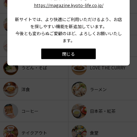
KYOTO OYATSU CLUB
スナックフード
https://magazine.kyoto-life.co.jp/
新サイトでは、より快適にご利用いただけるよう、お店
カフェ
京みやげ
を探しやすい機能を新追加しています。
今後とも変わらぬご愛顧のほど、よろしくお願いいたし
ます。
スイーツ
パン
閉じる
うどん・そば
LOVE THE CURRY
洋食
ラーメン
コーヒー
日本茶・紅茶
テイクアウト
食堂