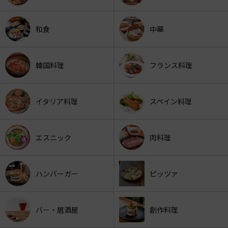
和食
中華
韓国料理
フランス料理
イタリア料理
スペイン料理
エスニック
肉料理
ハンバーガー
ピッツァ
バー・居酒屋
創作料理