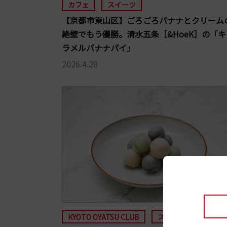
カフェ
スイーツ
【京都市東山区】ごろごろバナナとクリーム
絶壁でもう優勝。清水五条［&HoeK］の「キ
ラメルバナナパイ」
2026.4.28
KYOTO OYATSU CLUB
スイーツ