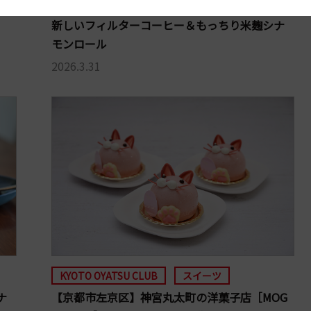
ッ
ンしたカフェ［SUNNY GEORGE COFFEE］の、
新しいフィルターコーヒー＆もっちり米麹シナ
モンロール
2026.3.31
KYOTO OYATSU CLUB
スイーツ
ナ
【京都市左京区】神宮丸太町の洋菓子店［MOG