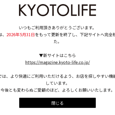
。
〈特集〉京都 ニューコーヒー
し
2026.4.07
いつもご利用頂きありがとうございます。
は、
2026年5月31日
をもって更新を終了し、下記サイトへ完全
た。
▼新サイトはこちら
https://magazine.kyoto-life.co.jp/
では、より快適にご利用いただけるよう、お店を探しやすい機
しています。
今後とも変わらぬご愛顧のほど、よろしくお願いいたします。
閉じる
カフェ
スイーツ
コーヒー
煎
【京都市中京区】京都市役所前の近くにオープ