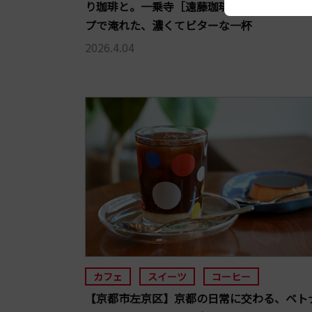
り珈琲と。一乗寺［遠藤珈琲店］のネルドリ
プで淹れた、濃くてビターな一杯
2026.4.04
カフェ
スイーツ
コーヒー
【京都市左京区】京都の日常に交わる、ベト