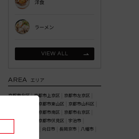
洋食
ラーメン
VIEW ALL
AREA
エリア
京都市北区
京都市上京区
京都市左京区
京都市中京区
京都市東山区
京都市山科区
京都市下京区
京都市南区
京都市右京区
京都市西京区
京都市伏見区
宇治市
亀岡市
城陽市
向日市
長岡京市
八幡市
木津川市