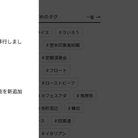
TAG
おすすめのタグ
一覧
# バスマティライス
# ういろう
移行しまし
# 京大病院前
# 堂本印象美術館
# にんにく
# 定期演奏会
# 珈琲焙煎所
# フロート
# 烏丸紫明
# ローストビーフ
能を新追加
# サブレ
# カフェスアダ
# 南禅寺
# ランチ
# 寺町高辻
# 舞台
# タルタルソース
# 団栗通
# 黒豆大福
# イタリアン