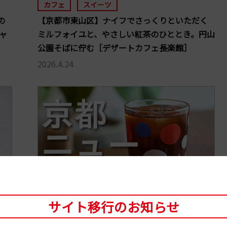
カフェ
スイーツ
の
【京都市東山区】ナイフでさっくりといただく
ャ
ミルフォイユと、やさしい紅茶のひととき。円山
公園そばに佇む［デザートカフェ長楽館］
2026.4.24
サイト移行のお知らせ
カフェ
スイーツ
コーヒー