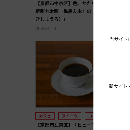
【京都市中京区】色、かたち、甘みに心和む
新町丸太町［亀屋友永］の「三色松露（さん
きしょうろ）」
2026.4.10
当サイト
新サイト
カフェ
スイーツ
コーヒー
【京都市左京区】「ヒューマンソング」と深