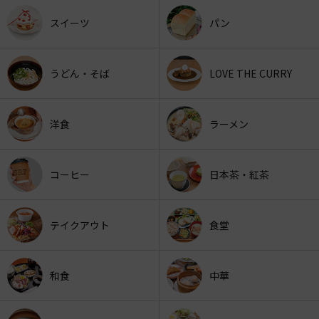
スイーツ
パン
うどん・そば
LOVE THE CURRY
洋食
ラーメン
コーヒー
日本茶・紅茶
テイクアウト
食堂
和食
中華