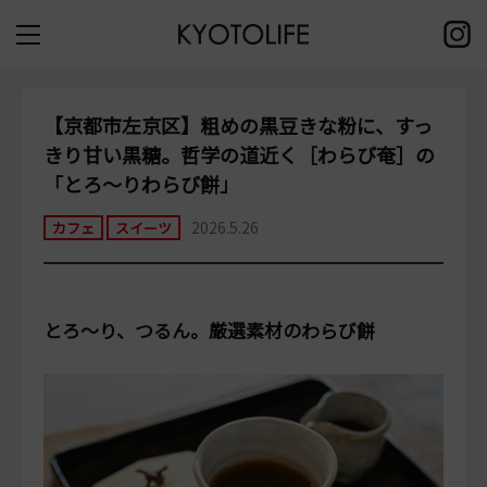
【京都市左京区】粗めの黒豆きな粉に、すっ
きり甘い黒糖。哲学の道近く［わらび奄］の
「とろ～りわらび餅」
2026.5.26
カフェ
スイーツ
とろ～り、つるん。厳選素材のわらび餅