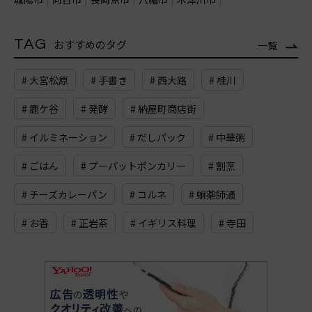
TAG
おすすめのタグ
一覧
# 大宮松原
# 手書き
# 西大路
# 桂川
# 鹿ケ谷
# 発酵
# 納屋町商店街
# イルミネーション
# だしパック
# 中華粥
# ごはん
# プーパットポンカリー
# 割烹
# チーズカレーパン
# コルネ
# 蛸薬師通
# お香
# 正岩茶
# イギリス料理
# 寺田