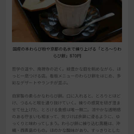
国産の本わらび粉や京都の名水で練り上げる「とろ～りわ
らび餅」870円
哲学の道や、南禅寺の近く。緑豊かな庭を眺めながら、ほ
っと一息つける店。看板メニューのわらび餅をはじめ、多
彩なデザートやランチが並ぶ。
自家製の柔らかなわらび餅。口に入れると、とろりとほど
け、つるんと喉を通り抜けていく。練りの感覚を研ぎ澄ま
せて仕上げた、とろける食感は唯一無二。涼やかな透明感
のある佇まいも相まって、気づけば余韻に浸るように、ゆ
っくりと味わってしまう。わらび餅に練り込む黒糖は、沖
縄・西表島のもの。ほのかな酸味があり、すっきりとした