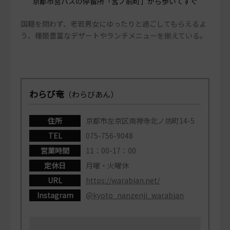
京都市営バスの停留所「宮ノ前町」から歩いてすぐ
国籍を問わず、老若男女にゆったりと過ごしてもらえるよ
う、種類豊富なデザートやランチメニューを揃えている。
わらび奄
（わらびあん）
住所
京都市左京区南禅寺北ノ坊町14-5
TEL
075-756-9048
営業時間
11：00-17：00
定休日
月曜・火曜休
URL
https://warabian.net/
Instagram
@kyoto_nanzenji_warabian