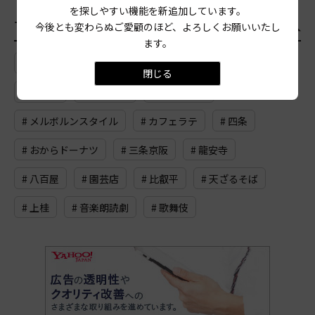
を探しやすい機能を新追加しています。
TAG
今後とも変わらぬご愛顧のほど、よろしくお願いいたし
おすすめのタグ
一覧
ます。
# ランチ
# 寺町高辻
# 舞台
# タルタルソース
閉じる
# 団栗通
# 黒豆大福
# イタリアン
# メルボルンスタイル
# カフェラテ
# 四条
# おからドーナツ
# 三条京阪
# 龍安寺
# 八百屋
# 園芸店
# 比叡平
# 天ざるそば
# 上桂
# 音楽朗読劇
# 歌舞伎