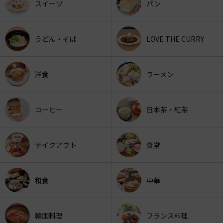
スイーツ
パン
うどん・そば
LOVE THE CURRY
洋食
ラーメン
コーヒー
日本茶・紅茶
テイクアウト
食堂
和食
中華
韓国料理
フランス料理