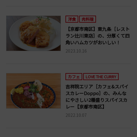
洋食
肉料理
【京都市南区】東九条［レスト
ラン辻川東店］の、分厚くて四
角いハムカツがおいしい！
2023.10.16
カフェ
LOVE THE CURRY
吉祥院エリア［カフェ&スパイ
スカレーDoppo］の、みんな
にやさしい2種盛りスパイスカ
レー【京都市南区】
2022.10.07