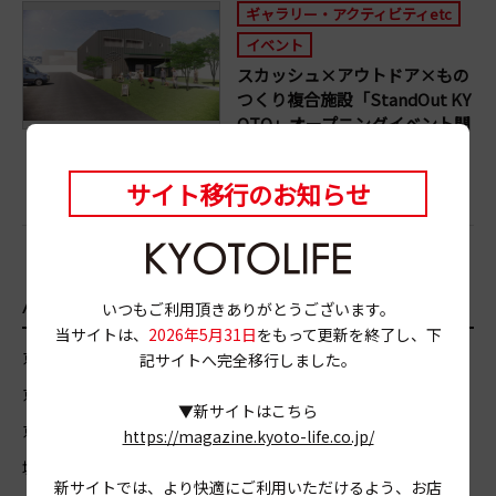
ギャラリー・アクティビティetc
イベント
スカッシュ×アウトドア×もの
つくり複合施設「StandOut KY
OTO」オープニングイベント開
催！
2022.4.25
サイト移行のお知らせ
AREA
エリア
いつもご利用頂きありがとうございます。
当サイトは、
2026年5月31日
をもって更新を終了し、下
京都市北区
京都市上京区
京都市左京区
京都市中京区
記サイトへ完全移行しました。
京都市東山区
京都市山科区
京都市下京区
京都市南区
▼新サイトはこちら
京都市右京区
京都市西京区
京都市伏見区
宇治市
亀岡市
https://magazine.kyoto-life.co.jp/
城陽市
向日市
長岡京市
八幡市
木津川市
新サイトでは、より快適にご利用いただけるよう、お店