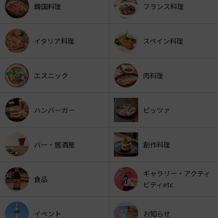
韓国料理
フランス料理
イタリア料理
スペイン料理
エスニック
肉料理
ハンバーガー
ピッツァ
バー・居酒屋
創作料理
ギャラリー・アクティ
食品
ビティetc
イベント
お知らせ