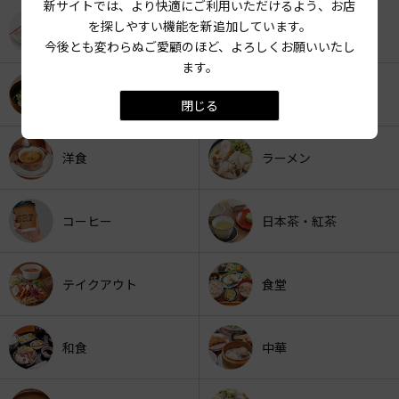
新サイトでは、より快適にご利用いただけるよう、お店
を探しやすい機能を新追加しています。
スイーツ
パン
今後とも変わらぬご愛顧のほど、よろしくお願いいたし
ます。
うどん・そば
LOVE THE CURRY
閉じる
洋食
ラーメン
コーヒー
日本茶・紅茶
テイクアウト
食堂
和食
中華