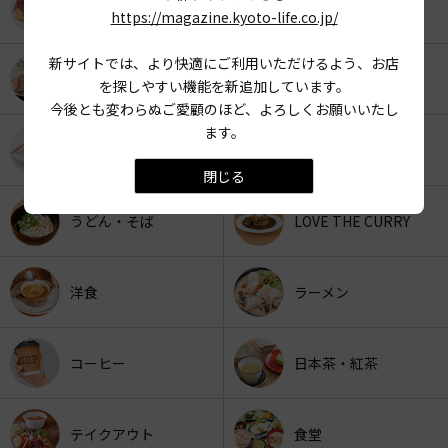
KYOTO OYATSU CLUB
スナックフード
https://magazine.kyoto-life.co.jp/
新サイトでは、より快適にご利用いただけるよう、お店
カフェ
京みやげ
を探しやすい機能を新追加しています。
今後とも変わらぬご愛顧のほど、よろしくお願いいたし
ます。
スイーツ
パン
閉じる
うどん・そば
LOVE THE CURRY
洋食
ラーメン
コーヒー
日本茶・紅茶
テイクアウト
食堂