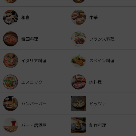
和食
中華
韓国料理
フランス料理
イタリア料理
スペイン料理
エスニック
肉料理
ハンバーガー
ピッツァ
バー・居酒屋
創作料理