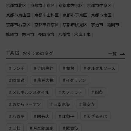
京都市北区
京都市上京区
京都市左京区
京都市中京区
京都市東山区
京都市山科区
京都市下京区
京都市南区
京都市右京区
京都市西京区
京都市伏見区
宇治市
亀岡市
城陽市
向日市
長岡京市
八幡市
木津川市
TAG
おすすめのタグ
一覧
# ランチ
# 寺町高辻
# 舞台
# タルタルソース
# 団栗通
# 黒豆大福
# イタリアン
# メルボルンスタイル
# カフェラテ
# 四条
# おからドーナツ
# 三条京阪
# 龍安寺
# 八百屋
# 園芸店
# 比叡平
# 天ざるそば
# 上桂
# 音楽朗読劇
# 歌舞伎