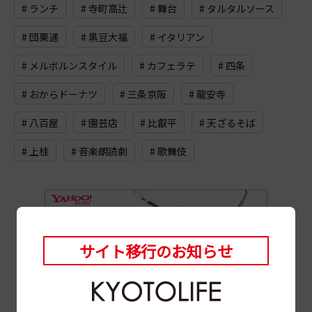
# ランチ
# 寺町高辻
# 舞台
# タルタルソース
# 団栗通
# 黒豆大福
# イタリアン
# メルボルンスタイル
# カフェラテ
# 四条
# おからドーナツ
# 三条京阪
# 龍安寺
# 八百屋
# 園芸店
# 比叡平
# 天ざるそば
# 上桂
# 音楽朗読劇
# 歌舞伎
サイト移行のお知らせ