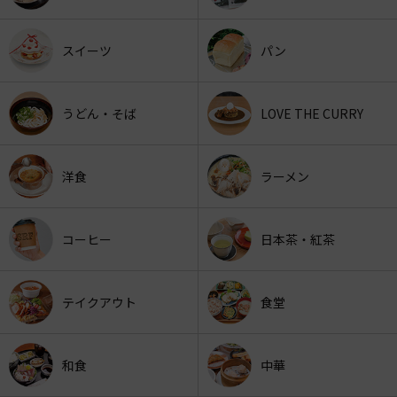
スイーツ
パン
うどん・そば
LOVE THE CURRY
洋食
ラーメン
コーヒー
日本茶・紅茶
テイクアウト
食堂
和食
中華