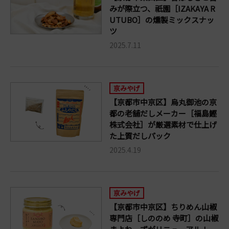
みが際立つ、祇園［IZAKAYA R
UTUBO］の燻製ミックスナッ
ツ
2025.7.11
京みやげ
【京都市中京区】烏丸御池の京
都の老舗だしメーカー［福島鰹
株式会社］が厳選素材で仕上げ
た上質だしパック
2025.4.19
京みやげ
【京都市中京区】ちりめん山椒
専門店［しののめ 寺町］の山椒