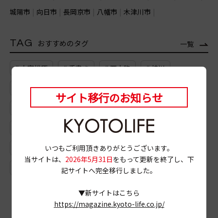
城陽市
向日市
長岡京市
八幡市
木津川市
TAG
おすすめのタグ
一覧
# 大宮松原
# 手書き
# 西大路
# 桂川
# 鹿ケ谷
# 発酵
# 納屋町商店街
サイト移行のお知らせ
# イルミネーション
# だしパック
# 中華粥
# ごはん
# プーパットポンカリー
# 割烹
いつもご利用頂きありがとうございます。
# チーズカレーパン
# コルネ
# 蛸薬師通
当サイトは、
2026年5月31日
をもって更新を終了し、下
# お香
# 正岩茶
# イギリス料理
# 寺田
記サイトへ完全移行しました。
▼新サイトはこちら
https://magazine.kyoto-life.co.jp/