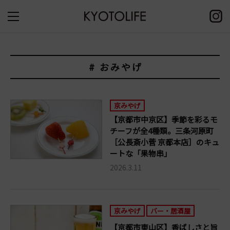
# おみやげ
京みやげ
【京都市中京区】季節を彩るモ
チーフが全4種類。三条河原町
［公長斎小菅 京都本店］のキュ
ートな「果物串」
2026.3.11
京みやげ
バー・居酒屋
【京都市東山区】香ばしさと旨