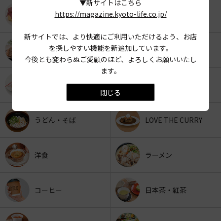
▼新サイトはこちら
https://magazine.kyoto-life.co.jp/
KYOTO OYATSU CLUB
スナックフード
新サイトでは、より快適にご利用いただけるよう、お店
を探しやすい機能を新追加しています。
カフェ
京みやげ
今後とも変わらぬご愛顧のほど、よろしくお願いいたし
ます。
スイーツ
パン
閉じる
うどん・そば
LOVE THE CURRY
洋食
ラーメン
コーヒー
日本茶・紅茶