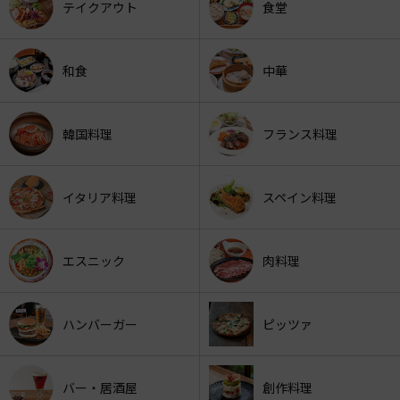
テイクアウト
食堂
和食
中華
韓国料理
フランス料理
イタリア料理
スペイン料理
エスニック
肉料理
ハンバーガー
ピッツァ
バー・居酒屋
創作料理