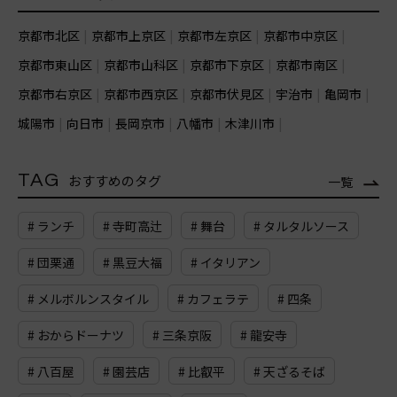
京都市北区
京都市上京区
京都市左京区
京都市中京区
京都市東山区
京都市山科区
京都市下京区
京都市南区
京都市右京区
京都市西京区
京都市伏見区
宇治市
亀岡市
城陽市
向日市
長岡京市
八幡市
木津川市
TAG
おすすめのタグ
一覧
# ランチ
# 寺町高辻
# 舞台
# タルタルソース
# 団栗通
# 黒豆大福
# イタリアン
# メルボルンスタイル
# カフェラテ
# 四条
# おからドーナツ
# 三条京阪
# 龍安寺
# 八百屋
# 園芸店
# 比叡平
# 天ざるそば