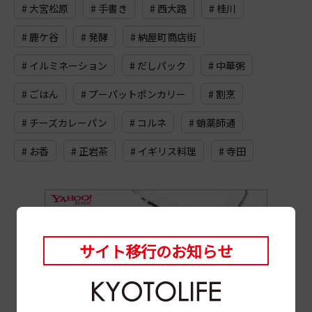
# 大宮松原
# 手書き
# 西大路
# 桂川
# 鹿ケ谷
# 発酵
# 納屋町商店街
# イルミネーション
# だしパック
# 中華粥
# ごはん
# プーパットポンカリー
# 割烹
# チーズカレーパン
# コルネ
# 蛸薬師通
# お香
# 正岩茶
# イギリス料理
# 寺田
サイト移行のお知らせ