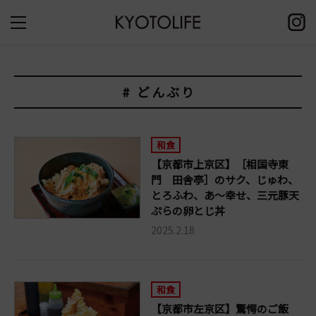
# どんぶり
和食
【京都市上京区】［相国寺東
門 田舎亭］のサク、じゅわ、
とろふわ、あ～幸せ、三元豚天
ぷらの卵とじ丼
2025.2.18
和食
【京都市左京区】驚愕のご飯