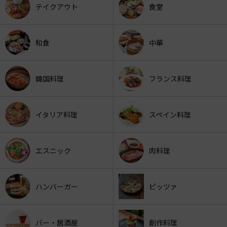
テイクアウト
食堂
和食
中華
韓国料理
フランス料理
イタリア料理
スペイン料理
エスニック
肉料理
ハンバーガー
ピッツァ
バー・居酒屋
創作料理