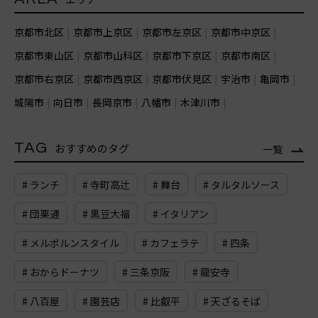
京都市北区
京都市上京区
京都市左京区
京都市中京区
京都市東山区
京都市山科区
京都市下京区
京都市南区
京都市右京区
京都市西京区
京都市伏見区
宇治市
亀岡市
城陽市
向日市
長岡京市
八幡市
木津川市
TAG
おすすめのタグ
一覧
# ランチ
# 寺町高辻
# 舞台
# タルタルソース
# 団栗通
# 黒豆大福
# イタリアン
# メルボルンスタイル
# カフェラテ
# 四条
# おからドーナツ
# 三条京阪
# 龍安寺
# 八百屋
# 園芸店
# 比叡平
# 天ざるそば