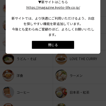
▼新サイトはこちら
https://magazine.kyoto-life.co.jp/
KYOTO OYATSU CLUB
スナックフード
新サイトでは、より快適にご利用いただけるよう、お店
を探しやすい機能を新追加しています。
カフェ
京みやげ
今後とも変わらぬご愛顧のほど、よろしくお願いいたし
ます。
スイーツ
パン
閉じる
うどん・そば
LOVE THE CURRY
洋食
ラーメン
コーヒー
日本茶・紅茶