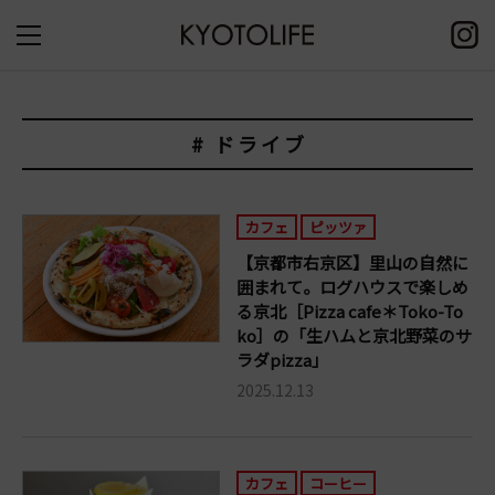
# ドライブ
カフェ
ピッツァ
【京都市右京区】里山の自然に
囲まれて。ログハウスで楽しめ
る京北［Pizza cafe＊Toko-To
ko］の「生ハムと京北野菜のサ
ラダpizza」
2025.12.13
カフェ
コーヒー