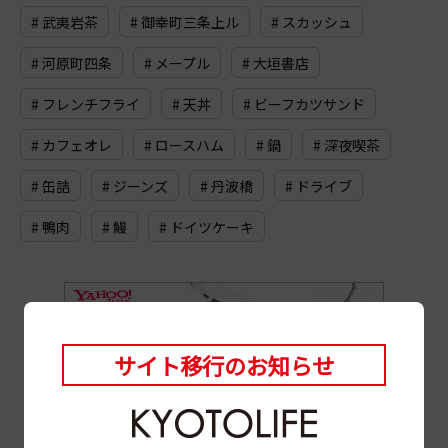
# 武夷岩茶
# 御幸町三条上ル
# スカッシュ
# 河原町四条
# メープル
# 大垣書店
# フレンチフライ
# 天丼
# ビーフカツサンド
# カフェオレ
# ロースハム
# 鍋
# 深夜喫茶
# 缶詰
# ジーンズ
# 丹波橋
# ドライブ
# 鴨肉
# 鰻
# ドイツケーキ
サイト移行のお知らせ