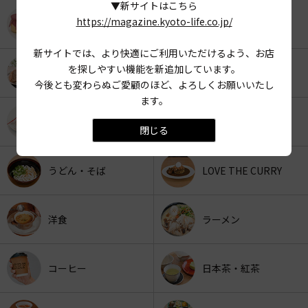
▼新サイトはこちら
https://magazine.kyoto-life.co.jp/
KYOTO OYATSU CLUB
スナックフード
新サイトでは、より快適にご利用いただけるよう、お店
を探しやすい機能を新追加しています。
カフェ
京みやげ
今後とも変わらぬご愛顧のほど、よろしくお願いいたし
ます。
スイーツ
パン
閉じる
うどん・そば
LOVE THE CURRY
洋食
ラーメン
コーヒー
日本茶・紅茶