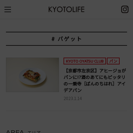
# バゲット
KYOTO OYATSU CLUB
パン
【京都市左京区】アヒージョが
パンに!?酒のあてにもピッタリ
の一乗寺［ぱんのちはれ］アイ
デアパン
2023.1.14
AREA
エリア