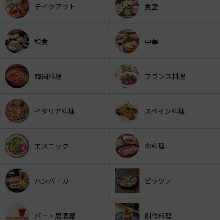
テイクアウト
食堂
和食
中華
韓国料理
フランス料理
イタリア料理
スペイン料理
エスニック
肉料理
ハンバーガー
ピッツァ
バー・居酒屋
創作料理