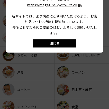
KYOTO OYATSU CLUB
スナックフード
https://magazine.kyoto-life.co.jp/
新サイトでは、より快適にご利用いただけるよう、お店
カフェ
京みやげ
を探しやすい機能を新追加しています。
今後とも変わらぬご愛顧のほど、よろしくお願いいたし
ます。
スイーツ
パン
閉じる
うどん・そば
LOVE THE CURRY
洋食
ラーメン
コーヒー
日本茶・紅茶
テイクアウト
食堂