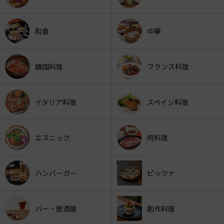
和食
中華
韓国料理
フランス料理
イタリア料理
スペイン料理
エスニック
肉料理
ハンバーガー
ピッツァ
バー・居酒屋
創作料理