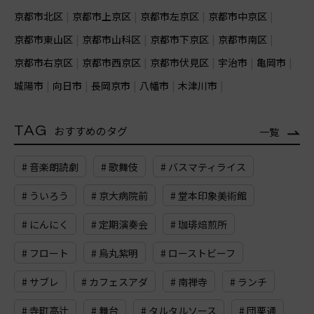
京都市北区
京都市上京区
京都市左京区
京都市中京区
京都市東山区
京都市山科区
京都市下京区
京都市南区
京都市右京区
京都市西京区
京都市伏見区
宇治市
亀岡市
城陽市
向日市
長岡京市
八幡市
木津川市
TAG
おすすめのタグ
一覧
# 音楽朗読劇
# 歌舞伎
# バスマティライス
# ういろう
# 京大病院前
# 堂本印象美術館
# にんにく
# 定期演奏会
# 珈琲焙煎所
# フロート
# 烏丸紫明
# ローストビーフ
# サブレ
# カフェスアダ
# 南禅寺
# ランチ
# 寺町高辻
# 舞台
# タルタルソース
# 団栗通