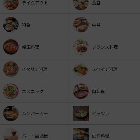
テイクアウト
食堂
和食
中華
韓国料理
フランス料理
イタリア料理
スペイン料理
エスニック
肉料理
ハンバーガー
ピッツァ
バー・居酒屋
創作料理