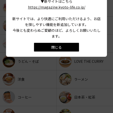
▼新サイトはこちら
https://magazine.kyoto-life.co.jp/
KYOTO OYATSU CLUB
スナックフード
新サイトでは、より快適にご利用いただけるよう、お店
を探しやすい機能を新追加しています。
カフェ
京みやげ
今後とも変わらぬご愛顧のほど、よろしくお願いいたし
ます。
スイーツ
パン
閉じる
うどん・そば
LOVE THE CURRY
洋食
ラーメン
コーヒー
日本茶・紅茶