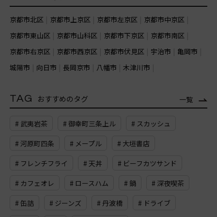
京都市北区
京都市上京区
京都市左京区
京都市中京区
京都市東山区
京都市山科区
京都市下京区
京都市南区
京都市右京区
京都市西京区
京都市伏見区
宇治市
亀岡市
城陽市
向日市
長岡京市
八幡市
木津川市
TAG
おすすめのタグ
一覧
# 武夷岩茶
# 御幸町三条上ル
# スカッシュ
# 河原町四条
# メープル
# 大垣書店
# フレンチフライ
# 天丼
# ビーフカツサンド
# カフェオレ
# ロースハム
# 鍋
# 深夜喫茶
# 缶詰
# ジーンズ
# 丹波橋
# ドライブ