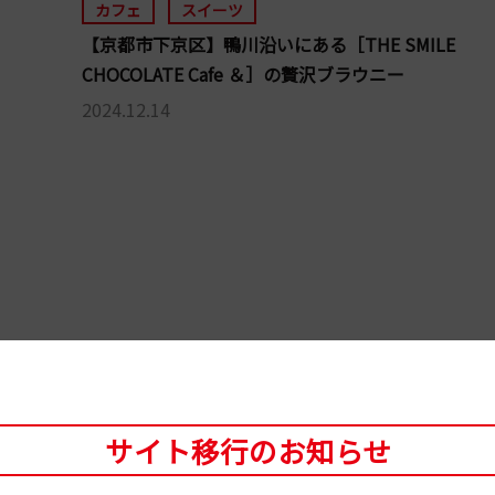
カフェ
スイーツ
【京都市下京区】鴨川沿いにある［THE SMILE
CHOCOLATE Cafe ＆］の贅沢ブラウニー
2024.12.14
サイト移行のお知らせ