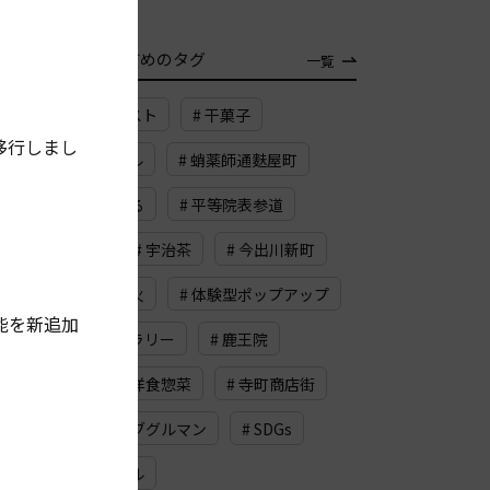
TAG
おすすめのタグ
一覧
# チーズトースト
# 干菓子
移行しまし
# コーディアル
# 蛸薬師通麩屋町
# 高倉夷川上る
# 平等院表参道
# 西七条
# 宇治茶
# 今出川新町
# 五山の送り火
# 体験型ポップアップ
能を新追加
# 同時代ギャラリー
# 鹿王院
# 路地
# 洋食惣菜
# 寺町商店街
# 梅
# ビブグルマン
# SDGs
# イオンモール