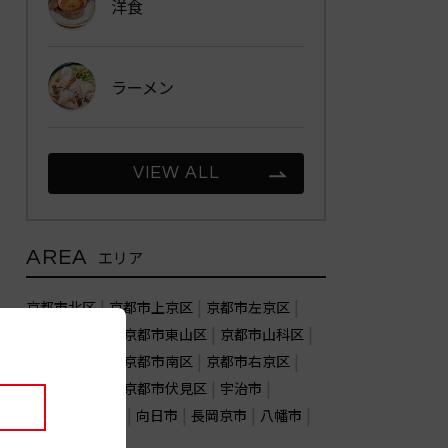
洋食
ラーメン
VIEW ALL
AREA
エリア
京都市北区
京都市上京区
京都市左京区
京都市中京区
京都市東山区
京都市山科区
京都市下京区
京都市南区
京都市右京区
京都市西京区
京都市伏見区
宇治市
亀岡市
城陽市
向日市
長岡京市
八幡市
木津川市