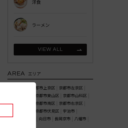
洋食
ラーメン
VIEW ALL
AREA
エリア
京都市北区
京都市上京区
京都市左京区
京都市中京区
京都市東山区
京都市山科区
京都市下京区
京都市南区
京都市右京区
京都市西京区
京都市伏見区
宇治市
亀岡市
城陽市
向日市
長岡京市
八幡市
木津川市