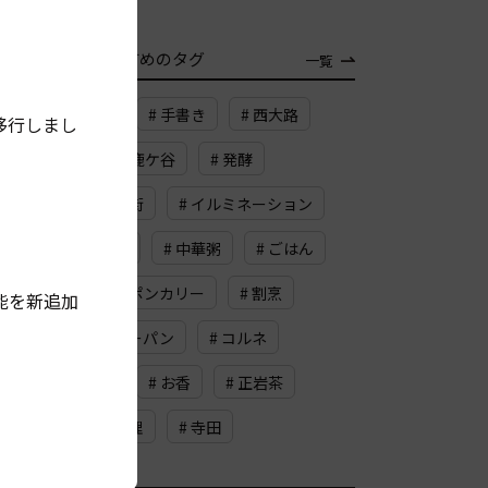
TAG
おすすめのタグ
一覧
# 大宮松原
# 手書き
# 西大路
移行しまし
# 桂川
# 鹿ケ谷
# 発酵
# 納屋町商店街
# イルミネーション
# だしパック
# 中華粥
# ごはん
# プーパットポンカリー
# 割烹
能を新追加
# チーズカレーパン
# コルネ
# 蛸薬師通
# お香
# 正岩茶
# イギリス料理
# 寺田