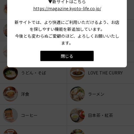
▼新サイトはこちら
https://magazine.kyoto-life.co.jp/
KYOTO OYATSU CLUB
スナックフード
新サイトでは、より快適にご利用いただけるよう、お店
を探しやすい機能を新追加しています。
カフェ
京みやげ
今後とも変わらぬご愛顧のほど、よろしくお願いいたし
ます。
スイーツ
パン
閉じる
うどん・そば
LOVE THE CURRY
洋食
ラーメン
コーヒー
日本茶・紅茶