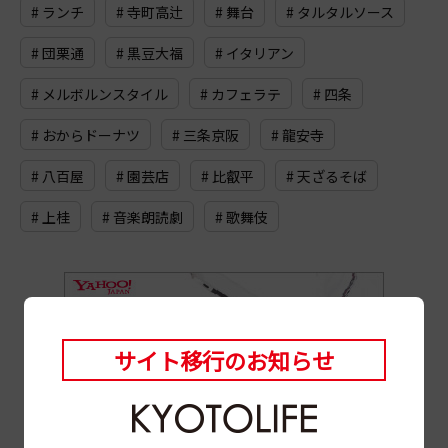
# ランチ
# 寺町高辻
# 舞台
# タルタルソース
# 団栗通
# 黒豆大福
# イタリアン
# メルボルンスタイル
# カフェラテ
# 四条
# おからドーナツ
# 三条京阪
# 龍安寺
# 八百屋
# 園芸店
# 比叡平
# 天ざるそば
# 上桂
# 音楽朗読劇
# 歌舞伎
サイト移行のお知らせ