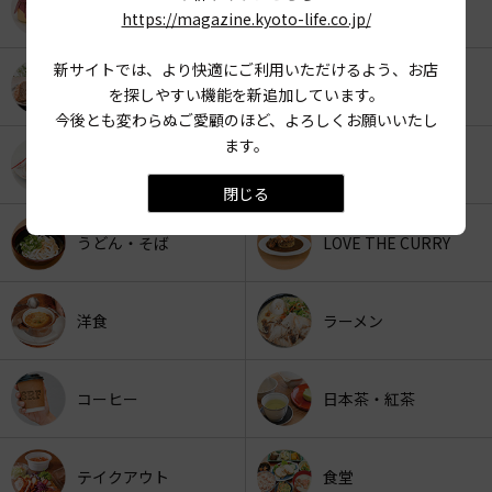
KYOTO OYATSU CLUB
スナックフード
https://magazine.kyoto-life.co.jp/
新サイトでは、より快適にご利用いただけるよう、お店
カフェ
京みやげ
を探しやすい機能を新追加しています。
今後とも変わらぬご愛顧のほど、よろしくお願いいたし
ます。
スイーツ
パン
閉じる
うどん・そば
LOVE THE CURRY
洋食
ラーメン
コーヒー
日本茶・紅茶
テイクアウト
食堂