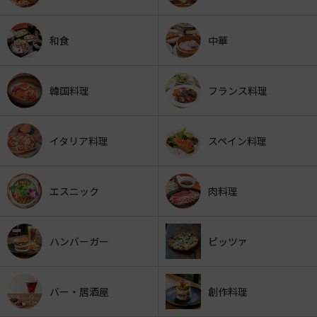
和食
中華
韓国料理
フランス料理
イタリア料理
スペイン料理
エスニック
肉料理
ハンバーガー
ピッツァ
バー・居酒屋
創作料理