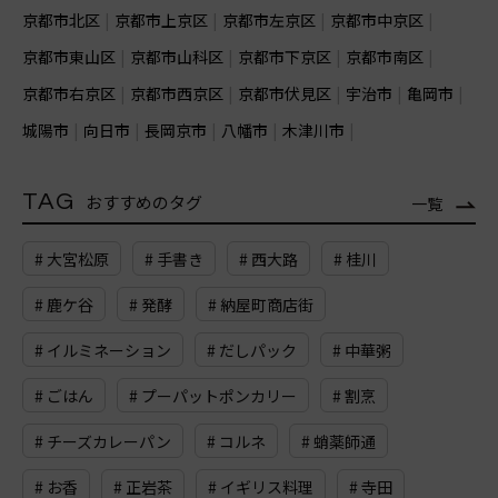
京都市北区
京都市上京区
京都市左京区
京都市中京区
京都市東山区
京都市山科区
京都市下京区
京都市南区
京都市右京区
京都市西京区
京都市伏見区
宇治市
亀岡市
城陽市
向日市
長岡京市
八幡市
木津川市
TAG
おすすめのタグ
一覧
# 大宮松原
# 手書き
# 西大路
# 桂川
# 鹿ケ谷
# 発酵
# 納屋町商店街
# イルミネーション
# だしパック
# 中華粥
# ごはん
# プーパットポンカリー
# 割烹
# チーズカレーパン
# コルネ
# 蛸薬師通
# お香
# 正岩茶
# イギリス料理
# 寺田