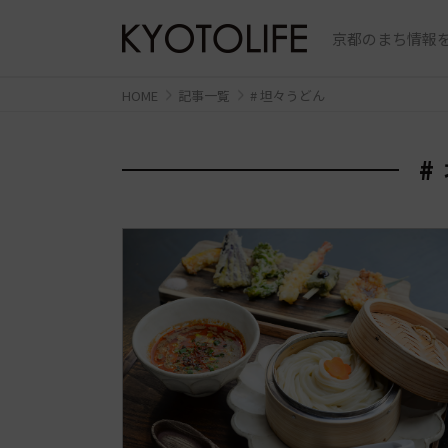
京都のまち情報を
HOME
記事一覧
# 坦々うどん
#