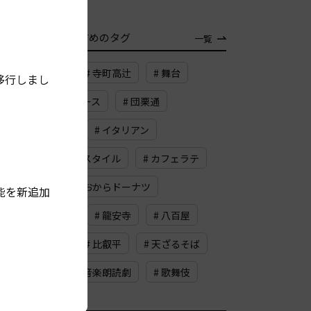
TAG
おすすめのタグ
一覧
# ランチ
# 寺町高辻
# 舞台
移行しまし
# タルタルソース
# 団栗通
# 黒豆大福
# イタリアン
# メルボルンスタイル
# カフェラテ
# 四条
# おからドーナツ
能を新追加
# 三条京阪
# 龍安寺
# 八百屋
# 園芸店
# 比叡平
# 天ざるそば
# 上桂
# 音楽朗読劇
# 歌舞伎