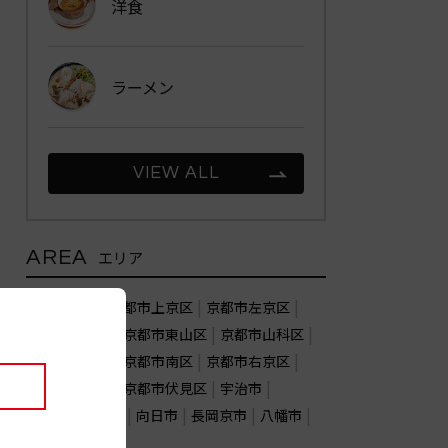
洋食
ラーメン
VIEW ALL
AREA
エリア
京都市北区
京都市上京区
京都市左京区
京都市中京区
京都市東山区
京都市山科区
京都市下京区
京都市南区
京都市右京区
京都市西京区
京都市伏見区
宇治市
亀岡市
城陽市
向日市
長岡京市
八幡市
木津川市