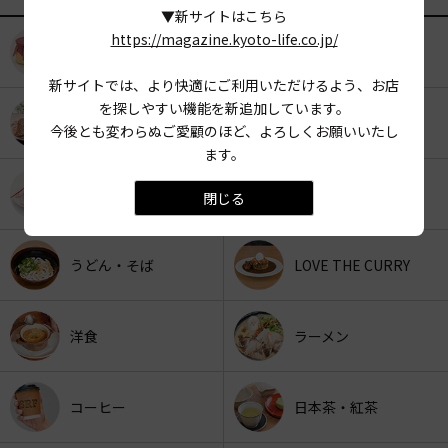
▼新サイトはこちら
https://magazine.kyoto-life.co.jp/
KYOTO OYATSU CLUB
スナックフード
新サイトでは、より快適にご利用いただけるよう、お店
を探しやすい機能を新追加しています。
カフェ
京みやげ
今後とも変わらぬご愛顧のほど、よろしくお願いいたし
ます。
スイーツ
パン
閉じる
うどん・そば
LOVE THE CURRY
洋食
ラーメン
コーヒー
日本茶・紅茶