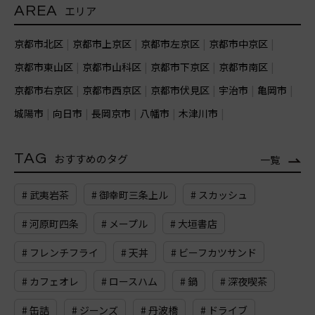
AREA
エリア
京都市北区
京都市上京区
京都市左京区
京都市中京区
京都市東山区
京都市山科区
京都市下京区
京都市南区
京都市右京区
京都市西京区
京都市伏見区
宇治市
亀岡市
城陽市
向日市
長岡京市
八幡市
木津川市
TAG
おすすめのタグ
一覧
# 武夷岩茶
# 御幸町三条上ル
# スカッシュ
# 河原町四条
# メープル
# 大垣書店
# フレンチフライ
# 天丼
# ビーフカツサンド
# カフェオレ
# ロースハム
# 鍋
# 深夜喫茶
# 缶詰
# ジーンズ
# 丹波橋
# ドライブ