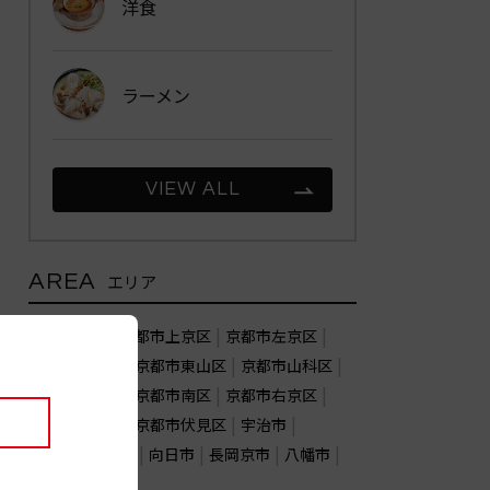
洋食
ラーメン
VIEW ALL
AREA
エリア
京都市北区
京都市上京区
京都市左京区
京都市中京区
京都市東山区
京都市山科区
京都市下京区
京都市南区
京都市右京区
京都市西京区
京都市伏見区
宇治市
亀岡市
城陽市
向日市
長岡京市
八幡市
木津川市