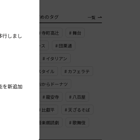
TAG
おすすめのタグ
一覧
# ランチ
# 寺町高辻
# 舞台
移行しまし
# タルタルソース
# 団栗通
# 黒豆大福
# イタリアン
# メルボルンスタイル
# カフェラテ
# 四条
# おからドーナツ
能を新追加
# 三条京阪
# 龍安寺
# 八百屋
# 園芸店
# 比叡平
# 天ざるそば
# 上桂
# 音楽朗読劇
# 歌舞伎