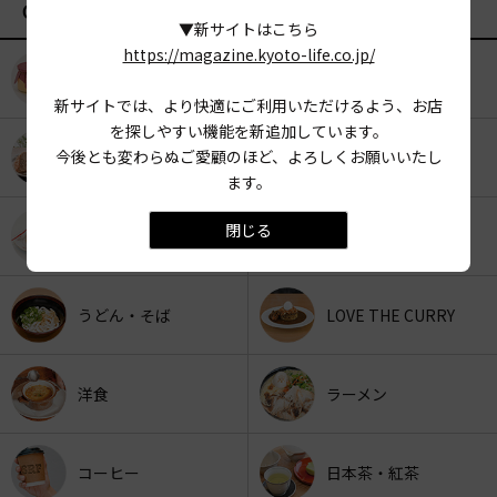
CATEGORY
▼新サイトはこちら
https://magazine.kyoto-life.co.jp/
KYOTO OYATSU CLUB
スナックフード
新サイトでは、より快適にご利用いただけるよう、お店
を探しやすい機能を新追加しています。
今後とも変わらぬご愛顧のほど、よろしくお願いいたし
カフェ
京みやげ
ます。
閉じる
スイーツ
パン
うどん・そば
LOVE THE CURRY
洋食
ラーメン
コーヒー
日本茶・紅茶