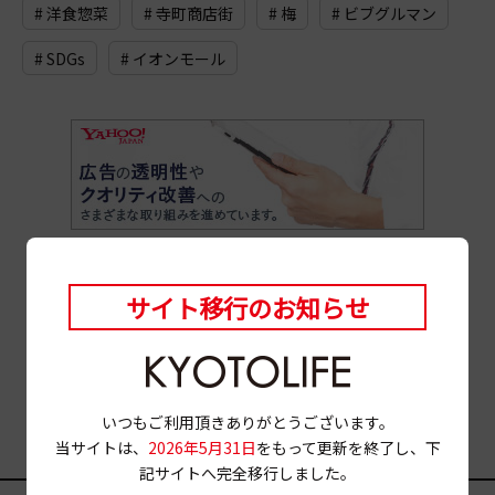
# 洋食惣菜
# 寺町商店街
# 梅
# ビブグルマン
# SDGs
# イオンモール
サイト移行のお知らせ
いつもご利用頂きありがとうございます。
当サイトは、
2026年5月31日
をもって更新を終了し、下
記サイトへ完全移行しました。