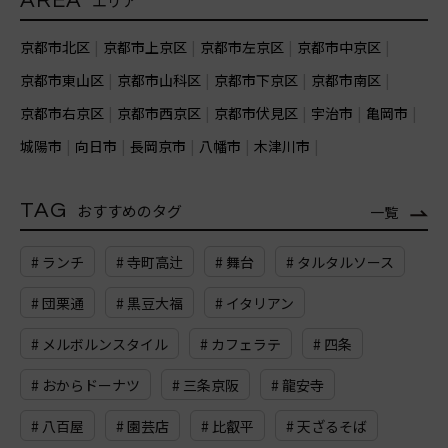
AREA
エリア
京都市北区
京都市上京区
京都市左京区
京都市中京区
京都市東山区
京都市山科区
京都市下京区
京都市南区
京都市右京区
京都市西京区
京都市伏見区
宇治市
亀岡市
城陽市
向日市
長岡京市
八幡市
木津川市
TAG
おすすめのタグ
一覧
# ランチ
# 寺町高辻
# 舞台
# タルタルソース
# 団栗通
# 黒豆大福
# イタリアン
# メルボルンスタイル
# カフェラテ
# 四条
# おからドーナツ
# 三条京阪
# 龍安寺
# 八百屋
# 園芸店
# 比叡平
# 天ざるそば