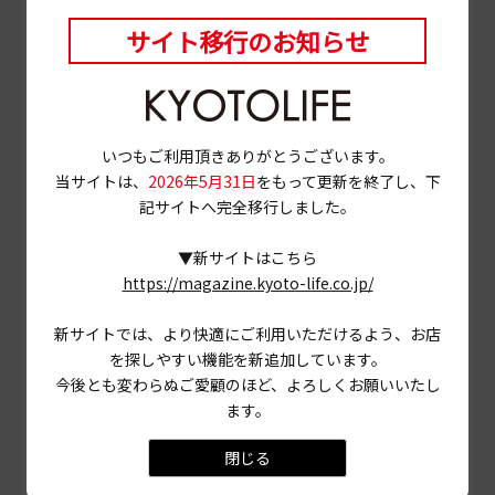
んでもらえる場所でありたい」と。初めて飲むコーヒーと
サイト移行のお知らせ
の出会いのときめき、大きなワッフルが目の前にやってき
た瞬間の驚き、コーヒーとスイーツの素晴らしいペアリン
グへの感嘆など、「ANEMOS」だからこそできる体験を満
喫し、ここに来ている自分が好きになれる、そんな喫茶店
であれたら、と。
いつもご利用頂きありがとうございます。
当サイトは、
2026年5月31日
をもって更新を終了し、下
記サイトへ完全移行しました。
北山の、のどかな住宅街にあるビルの2階
▼新サイトはこちら
https://magazine.kyoto-life.co.jp/
新サイトでは、より快適にご利用いただけるよう、お店
を探しやすい機能を新追加しています。
今後とも変わらぬご愛顧のほど、よろしくお願いいたし
ます。
閉じる