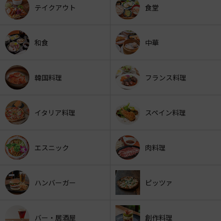
テイクアウト
食堂
和食
中華
韓国料理
フランス料理
イタリア料理
スペイン料理
エスニック
肉料理
ハンバーガー
ピッツァ
バー・居酒屋
創作料理