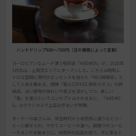
ハンドドリップ600～700円（豆の種類によって変動）
ヨーロピアンなムード漂う喫茶店「ANEMOS」が、2025年
1月北山・上賀茂エリアにオープンした。こちらは昭和レ
トロな空間に現代のエッセンスを加えた「NEO純喫茶」と
して人気を集める、西陣「風とCOFFEE 喫茶カゼコ」の姉
妹店。古い建物の味わいや良さを活かしつつ、新しい
「風」を運ぶというコンセプトはそのままに、「ANEMO
S」はクラシカルで上品な佇まいが特徴。
オーナーの森さんは、学生時代から焙煎所に通うなどコー
ヒーに魅せられ、やがてコーヒーの道へ。間借りのコーヒ
ースタンドを始まりに、焙煎所の出店を経て、今に至ると