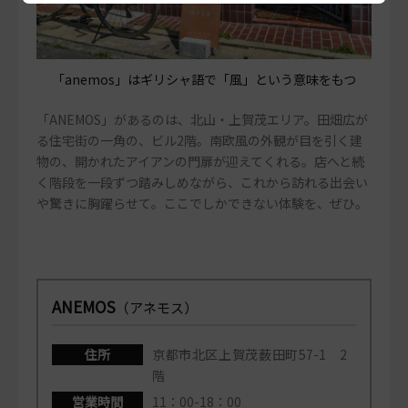
「anemos」はギリシャ語で「風」という意味をもつ
「ANEMOS」があるのは、北山・上賀茂エリア。田畑広が
る住宅街の一角の、ビル2階。南欧風の外観が目を引く建
物の、開かれたアイアンの門扉が迎えてくれる。店へと続
く階段を一段ずつ踏みしめながら、これから訪れる出会い
や驚きに胸躍らせて。ここでしかできない体験を、ぜひ。
ANEMOS
（アネモス）
住所
京都市北区上賀茂薮田町57-1 2
階
営業時間
11：00-18：00