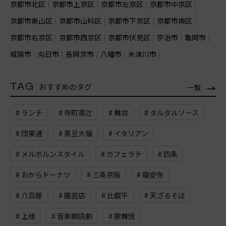
京都市北区
京都市上京区
京都市左京区
京都市中京区
京都市東山区
京都市山科区
京都市下京区
京都市南区
京都市右京区
京都市西京区
京都市伏見区
宇治市
亀岡市
城陽市
向日市
長岡京市
八幡市
木津川市
TAG
おすすめのタグ
一覧
# ランチ
# 寺町高辻
# 舞台
# タルタルソース
# 団栗通
# 黒豆大福
# イタリアン
# メルボルンスタイル
# カフェラテ
# 四条
# おからドーナツ
# 三条京阪
# 龍安寺
# 八百屋
# 園芸店
# 比叡平
# 天ざるそば
# 上桂
# 音楽朗読劇
# 歌舞伎