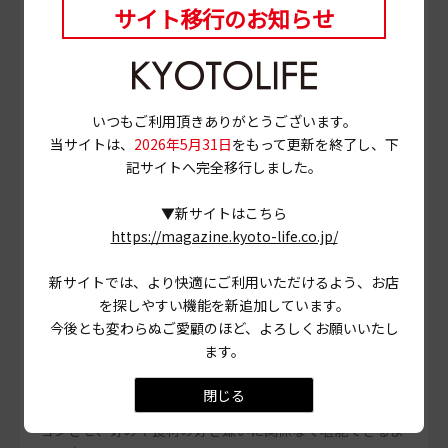
サイト移行のお知らせ
いつもご利用頂きありがとうございます。
当サイトは、
2026年5月31日
をもって更新を終了し、下
記サイトへ完全移行しました。
▼新サイトはこちら
https://magazine.kyoto-life.co.jp/
スパイスカレーの立て看板が目印
新サイトでは、より快適にご利用いただけるよう、お店
を探しやすい機能を新追加しています。
京町家の路地を進んだ先にあるスパイスカレー店。2024年
今後とも変わらぬご愛顧のほど、よろしくお願いいたし
のオープン以来、「鰻のスパイス炙りカレー」などのユニ
ます。
ークなカレーが次々と登場している。新作が出るたび、常
連客に「食材やスパイスの使い方が面白い！」と喜ばれる
閉じる
そう。メニューは肉・魚・野菜をバランスよくローテーシ
ョンさせ、好みや食材の好き嫌いに関係なく堪能できるよ