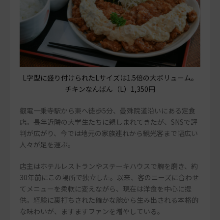
L字型に盛り付けられたLサイズは1.5倍の大ボリューム。
チキンなんばん（L）1,350円
叡電一乗寺駅から東へ徒歩5分、曼殊院道沿いにある定食
店。長年近隣の大学生たちに親しまれてきたが、SNSで評
判が広がり、今では地元の家族連れから観光客まで幅広い
人々が足を運ぶ。
店主はホテルレストランやステーキハウスで腕を磨き、約
30年前にこの場所で独立した。以来、客のニーズに合わせ
てメニューを柔軟に変えながら、現在は洋食を中心に提
供。経験に裏打ちされた確かな腕から生み出される本格的
な味わいが、ますますファンを増やしている。