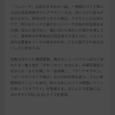
「ハンバーグ」も店おすすめの一品。一週間かけて丁寧に
仕込む店主渾身のデミグラスソースは、深いコクと旨みが
ありながら、後味はすっきりと端正。さらりとした口当た
りで、肉汁をたっぷり湛えたハンバーグの肉の存在感ある
力強い旨みと溶け合い、噛むほどに味わいが厚みを増して
いく。理想的な半熟具合の目玉焼きが添えられ、とろりと
流れる黄身をソースに絡ませれば、さらに奥行きのあるお
いしさに出会える。
定食はほかにも種類豊富。梅おろしソースでさっぱりと味
わえる一番人気の「チキンカツ」をはじめ、中華料理店さ
ながらの「よだれ鶏」や「油淋鶏」、「テリヤキチキン」
「ポークのスタミナ焼き」などの炒め物も揃う。さらに季
節限定メニューもあり、秋から冬にかけては根強いファン
の多い「カキフライ」が登場する。ほとんどの定食には、
おかずが1.5倍になるLサイズを用意。