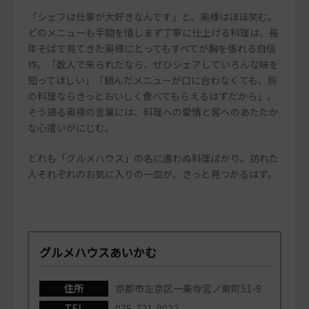
「シェフは仕事が大好きなんです」と、奥様はほほ笑む。
どのメニューも手間を惜しまず丁寧に仕上げる料理は、長
年そばで見てきた奥様にとってもすべてが胸を張れる自信
作。「数人で来られたなら、ぜひシェアしていろんな味を
知ってほしい」「頼んだメニューが口に合わなくても、別
の料理ならきっとおいしく食べてもらえるはずだから」。
そう語る奥様の言葉には、料理への愛情と客へのあたたか
な心遣いがにじむ。
どれも「グルメハウス」の名に違わぬ料理ばかり。訪れた
人それぞれのお気に入りの一皿が、きっと見つかるはず。
グルメハウスあいかむ
住所
京都市左京区一乗寺宮ノ東町51-9
TEL
075-721-9022