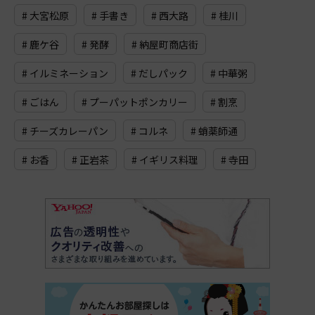
# 大宮松原
# 手書き
# 西大路
# 桂川
# 鹿ケ谷
# 発酵
# 納屋町商店街
# イルミネーション
# だしパック
# 中華粥
# ごはん
# プーパットポンカリー
# 割烹
# チーズカレーパン
# コルネ
# 蛸薬師通
# お香
# 正岩茶
# イギリス料理
# 寺田