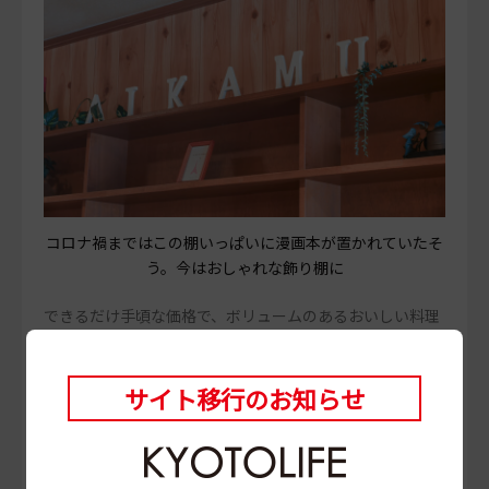
コロナ禍まではこの棚いっぱいに漫画本が置かれていたそ
う。今はおしゃれな飾り棚に
できるだけ手頃な価格で、ボリュームのあるおいしい料理
を出したい——その思いで約30年、店を続けてきた店主。
そんな愛情がこもった料理は、長年にわたり学生たちの胃
袋と日々の活力を支えてきた。アルコールも楽しめ、夜に
サイト移行のお知らせ
はビールやワインを片手に、一日の疲れをゆっくり癒やす
人の姿も。さまざまな人の行き交う親しみやすさの中で、
本格的な味を楽しめる希有な一軒。