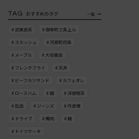
TAG
おすすめのタグ
一覧
# 武夷岩茶
# 御幸町三条上ル
# スカッシュ
# 河原町四条
# メープル
# 大垣書店
# フレンチフライ
# 天丼
# ビーフカツサンド
# カフェオレ
# ロースハム
# 鍋
# 深夜喫茶
# 缶詰
# ジーンズ
# 丹波橋
# ドライブ
# 鴨肉
# 鰻
# ドイツケーキ