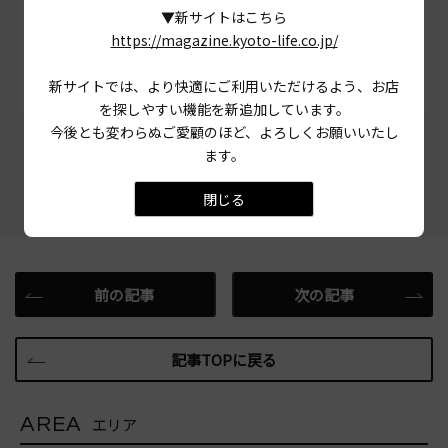
# シナモンロール
# 京都市左京区
▼新サイトはこちら
https://magazine.kyoto-life.co.jp/
# 自家製パン
# 天然酵母
新サイトでは、より快適にご利用いただけるよう、お店
を探しやすい機能を新追加しています。
今後とも変わらぬご愛顧のほど、よろしくお願いいたし
この記事をシェアする
ます。
閉じる
前の記事
次の記事
記事TOPに戻る
AREA
エリア