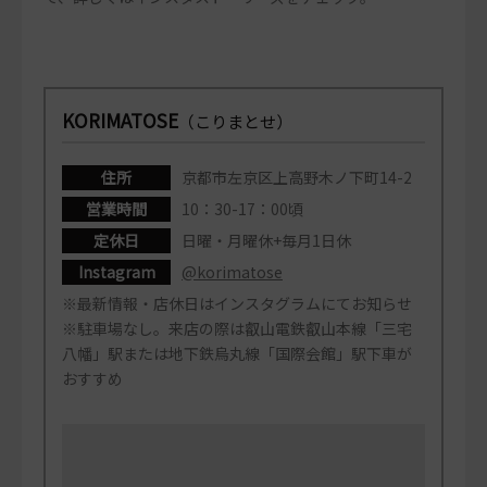
KORIMATOSE
（こりまとせ）
住所
京都市左京区上高野木ノ下町14-2
営業時間
10：30-17：00頃
定休日
日曜・月曜休+毎月1日休
Instagram
@korimatose
※最新情報・店休日はインスタグラムにてお知らせ
※駐車場なし。来店の際は叡山電鉄叡山本線「三宅
八幡」駅または地下鉄烏丸線「国際会館」駅下車が
おすすめ