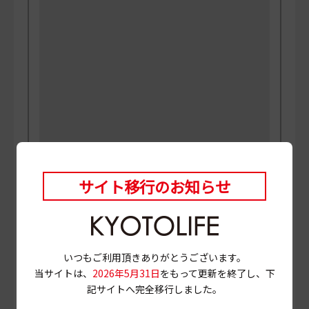
サイト移行のお知らせ
PHOTO
三村博史 MANABU
当ページに掲載されている店舗情報は、
2025年12月4
日
時点のものです。
営業情報やメニュー等が異なる場合がありますので、
いつもご利用頂きありがとうございます。
事前に確認の上ご利用ください。
当サイトは、
2026年5月31日
をもって更新を終了し、下
記サイトへ完全移行しました。