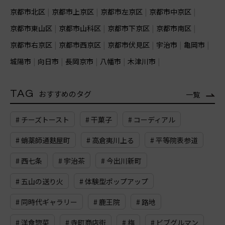
京都市北区
京都市上京区
京都市左京区
京都市中京区
京都市東山区
京都市山科区
京都市下京区
京都市南区
京都市右京区
京都市西京区
京都市伏見区
宇治市
亀岡市
城陽市
向日市
長岡京市
八幡市
木津川市
TAG
おすすめのタグ
一覧
# チーズトースト
# 干菓子
# コーディアル
# 蛸薬師通麩屋町
# 高倉夷川上る
# 平等院表参道
# 西七条
# 宇治茶
# 今出川新町
# 五山の送り火
# 体験型ポップアップ
# 同時代ギャラリー
# 鹿王院
# 路地
# 洋食惣菜
# 寺町商店街
# 梅
# ビブグルマン