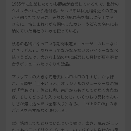
1965年に創業したかつお節店が直営しているので、出汁の
クオリティは折り紙付き。かつお節は伏見稲荷近くの工房
から削りたてが届き、天然の利尻昆布を贅沢に使用する。
さらに、惜しまれながら閉店したカレーうどんの名店にも
納めていた自社のルゥを使っている。
秋冬の名物になっている期間限定メニューが「カレーなべ
焼きうどん」。ありそうでなかなかないスパイシーななべ
焼きうどんは、大きな土鍋の中に厳選した具材が肩を寄せ
合うボリュームたっぷりの逸品。
プリップリの大きな海老天にホロホロの牛すじ、かまぼ
こ、大原野「上田とうふ」オリジナルのジューシーな油揚
げ「手あげ」、落とし卵、南丹からもぎたてが届く九条ね
ぎ、そしてどっさり入ったしめじ。いくつもの具材のおい
しさが溶け込んだ〈全部入り〉なら、「ECHIGOYA」のま
ごころを余す所なく味わえる。
試行錯誤してたどりついたという麺は、太さ、厚みがしっ
かりあるモッチリタイプ。カレーのスパイスに負けない足