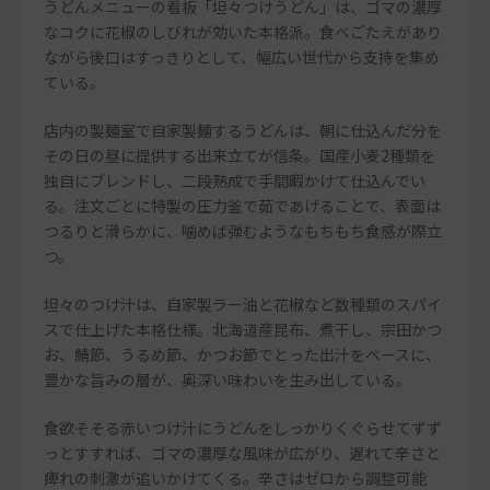
うどんメニューの看板「坦々つけうどん」は、ゴマの濃厚
なコクに花椒のしびれが効いた本格派。食べごたえがあり
ながら後口はすっきりとして、幅広い世代から支持を集め
ている。
店内の製麺室で自家製麺するうどんは、朝に仕込んだ分を
その日の昼に提供する出来立てが信条。国産小麦2種類を
独自にブレンドし、二段熟成で手間暇かけて仕込んでい
る。注文ごとに特製の圧力釜で茹であげることで、表面は
つるりと滑らかに、噛めば弾むようなもちもち食感が際立
つ。
坦々のつけ汁は、自家製ラー油と花椒など数種類のスパイ
スで仕上げた本格仕様。北海道産昆布、煮干し、宗田かつ
お、鯖節、うるめ節、かつお節でとった出汁をベースに、
豊かな旨みの層が、奥深い味わいを生み出している。
食欲そそる赤いつけ汁にうどんをしっかりくぐらせてずず
っとすすれば、ゴマの濃厚な風味が広がり、遅れて辛さと
痺れの刺激が追いかけてくる。辛さはゼロから調整可能