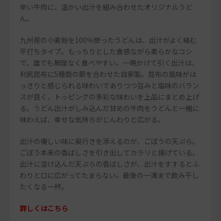
辛い牛肉に、温かい出汁を組み合わせたオリジナルうど
ん。
九州産の小麦粉を100％使ったうどんは、出汁がよく絡む
平打ちタイプ。もっちりとした食感ながら柔らかなコシ
で、誰でも無理なく食べやすい。一晩かけて引く出汁は、
利尻昆布に5種類の節を合わせた自家製。昆布の風味がは
っきりと感じられる味わいでありつつ旨みと塩味のバラン
スが良く、トッピングの多彩な味わいを上品にまとめ上げ
る。うどん出汁がしみ込んだ甘めの牛肉をうどんと一緒に
味わえば、幸せな気持ちがじんわりと広がる。
出汁の優しい味に奥行きを添えるのが、ごぼうの天ぷら。
ごぼう本来の香ばしさを引き出してカラリと揚げている。
出汁に溶け込んだ天ぷらの香ばしさが、出汁をすするとふ
わりと口に広がってたまらない。最後の一滴まで飲み干し
たくなる一杯。
詳しくはこちら