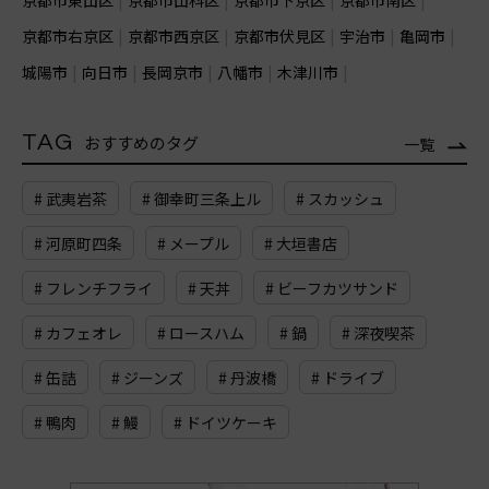
京都市右京区
京都市西京区
京都市伏見区
宇治市
亀岡市
城陽市
向日市
長岡京市
八幡市
木津川市
TAG
おすすめのタグ
一覧
# 武夷岩茶
# 御幸町三条上ル
# スカッシュ
# 河原町四条
# メープル
# 大垣書店
# フレンチフライ
# 天丼
# ビーフカツサンド
# カフェオレ
# ロースハム
# 鍋
# 深夜喫茶
# 缶詰
# ジーンズ
# 丹波橋
# ドライブ
# 鴨肉
# 鰻
# ドイツケーキ