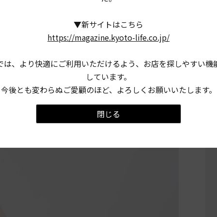
▼新サイトはこちら
https://magazine.kyoto-life.co.jp/
入できなかったProductは、いよいよオンラインショップでも
では、より快適にご利用いただけるよう、お店を探しやすい機
ン以来発売しているジェラートに加え、ショコラも11月
しています。
、オンライン限定商品として３種のガトーを提供。な
今後とも変わらぬご愛顧のほど、よろしくお願いいたします。
に限ります。
閉じる