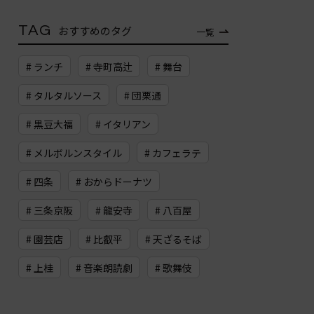
TAG
おすすめのタグ
一覧
# ランチ
# 寺町高辻
# 舞台
# タルタルソース
# 団栗通
# 黒豆大福
# イタリアン
# メルボルンスタイル
# カフェラテ
# 四条
# おからドーナツ
# 三条京阪
# 龍安寺
# 八百屋
# 園芸店
# 比叡平
# 天ざるそば
# 上桂
# 音楽朗読劇
# 歌舞伎