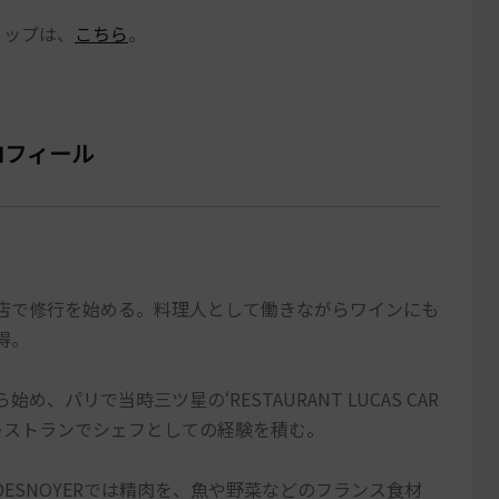
ショップは、
こちら
。
ロフィール
理店で修行を始める。料理人として働きながらワインにも
得。
、パリで当時三ツ星の‘RESTAURANT LUCAS CAR
なレストランでシェフとしての経験を積む。
O DESNOYERでは精肉を、魚や野菜などのフランス食材