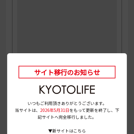
PHOTO
三村博史 MANABU
サイト移行のお知らせ
当ページに掲載されている店舗情報は、
2023年7月27
日
時点のものです。
営業情報やメニュー等が異なる場合がありますので、
事前に確認の上ご利用ください。
いつもご利用頂きありがとうございます。
当サイトは、
2026年5月31日
をもって更新を終了し、下
記サイトへ完全移行しました。
# クリームソーダ
# 龍安寺
# カフェ
# 京都市北区
# 御室
# 等持院
▼新サイトはこちら