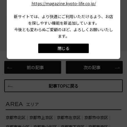
https://magazine.kyoto-life.co.jp/
新サイトでは、より快適にご利用いただけるよう、お店
を探しやすい機能を新追加しています。
この記事をシェアする
今後とも変わらぬご愛顧のほど、よろしくお願いいたし
ます。
閉じる
前の記事
次の記事
記事TOPに戻る
AREA
エリア
京都市北区
京都市上京区
京都市左京区
京都市中京区
京都市東山区
京都市山科区
京都市下京区
京都市南区