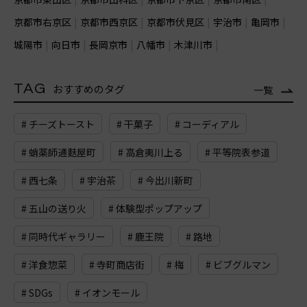
京都市右京区
京都市西京区
京都市伏見区
宇治市
亀岡市
城陽市
向日市
長岡京市
八幡市
木津川市
TAG
おすすめのタグ
一覧
# チーズトースト
# 干菓子
# コーディアル
# 蛸薬師通麩屋町
# 高倉夷川上る
# 平等院表参道
# 西七条
# 宇治茶
# 今出川新町
# 五山の送り火
# 体験型ポップアップ
# 同時代ギャラリー
# 鹿王院
# 路地
# 洋食惣菜
# 寺町商店街
# 梅
# ビブグルマン
# SDGs
# イオンモール