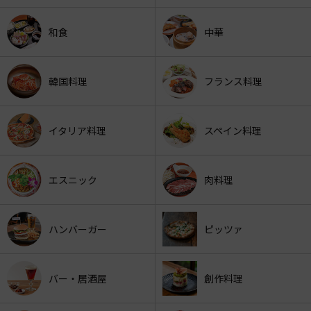
和食
中華
韓国料理
フランス料理
イタリア料理
スペイン料理
エスニック
肉料理
ハンバーガー
ピッツァ
バー・居酒屋
創作料理