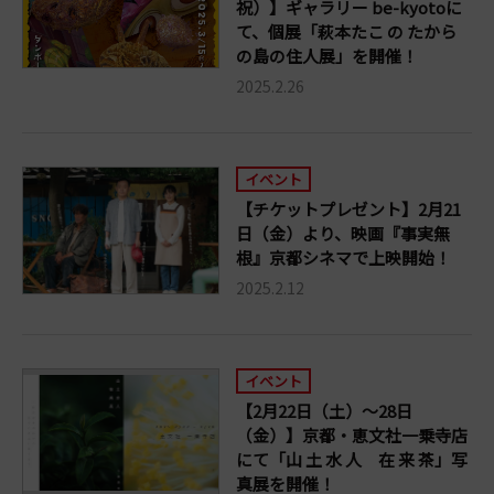
祝）】ギャラリー be-kyotoに
て、個展「萩本たこ の たから
の島の住人展」を開催！
2025.2.26
イベント
【チケットプレゼント】2月21
日（金）より、映画『事実無
根』京都シネマで上映開始！
2025.2.12
イベント
【2月22日（土）～28日
（金）】京都・恵文社一乗寺店
にて「山 土 水 人 在 来 茶」写
真展を開催！