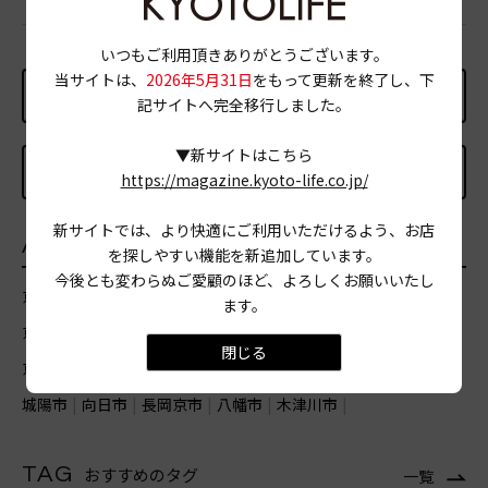
いつもご利用頂きありがとうございます。
当サイトは、
2026年5月31日
をもって更新を終了し、下
PREV
記サイトへ完全移行しました。
▼新サイトはこちら
NEXT
https://magazine.kyoto-life.co.jp/
新サイトでは、より快適にご利用いただけるよう、お店
AREA
エリア
を探しやすい機能を新追加しています。
今後とも変わらぬご愛顧のほど、よろしくお願いいたし
京都市北区
京都市上京区
京都市左京区
京都市中京区
ます。
京都市東山区
京都市山科区
京都市下京区
京都市南区
閉じる
京都市右京区
京都市西京区
京都市伏見区
宇治市
亀岡市
城陽市
向日市
長岡京市
八幡市
木津川市
TAG
おすすめのタグ
一覧