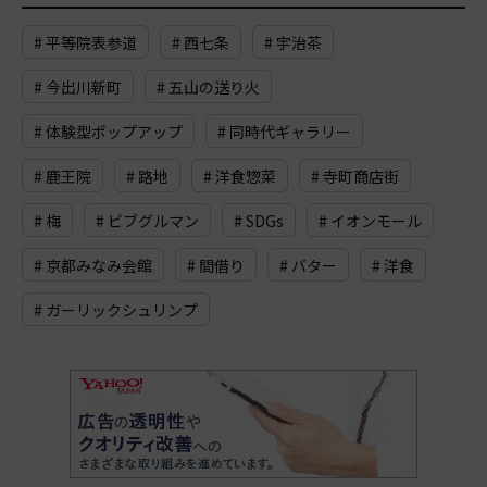
# 平等院表参道
# 西七条
# 宇治茶
# 今出川新町
# 五山の送り火
# 体験型ポップアップ
# 同時代ギャラリー
# 鹿王院
# 路地
# 洋食惣菜
# 寺町商店街
# 梅
# ビブグルマン
# SDGs
# イオンモール
# 京都みなみ会館
# 間借り
# バター
# 洋食
# ガーリックシュリンプ