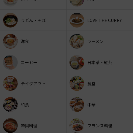
うどん・そば
LOVE THE CURRY
洋食
ラーメン
コーヒー
日本茶・紅茶
テイクアウト
食堂
和食
中華
韓国料理
フランス料理