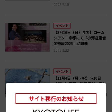
2025.2.10
イベント
【3月16日（日）まで】ローム
シアター京都にて「小澤征爾音
楽塾展2025」が開催
2025.1.22
イベント
【11月4日（月・祝）～10日
（日）】京都・同時代ギャラリ
ーにて「令和・泰山タイル展」
「池田泰佑 陶製モザイク展」同
サイト移行のお知らせ
時開催！
2024.10.28