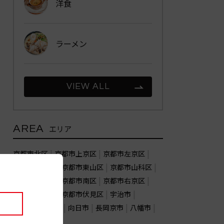
洋食
ラーメン
VIEW ALL
AREA
エリア
京都市北区
京都市上京区
京都市左京区
京都市中京区
京都市東山区
京都市山科区
京都市下京区
京都市南区
京都市右京区
京都市西京区
京都市伏見区
宇治市
亀岡市
城陽市
向日市
長岡京市
八幡市
木津川市