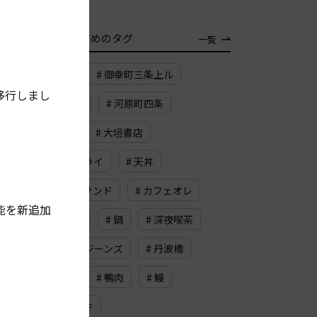
TAG
おすすめのタグ
一覧
# 武夷岩茶
# 御幸町三条上ル
移行しまし
# スカッシュ
# 河原町四条
# メープル
# 大垣書店
# フレンチフライ
# 天丼
# ビーフカツサンド
# カフェオレ
能を新追加
# ロースハム
# 鍋
# 深夜喫茶
# 缶詰
# ジーンズ
# 丹波橋
# ドライブ
# 鴨肉
# 鰻
# ドイツケーキ