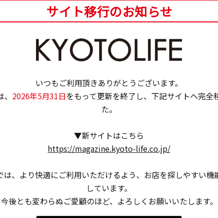
サイト移行のお知らせ
いつもご利用頂きありがとうございます。
は、
2026年5月31日
をもって更新を終了し、下記サイトへ完全
た。
▼新サイトはこちら
https://magazine.kyoto-life.co.jp/
ノトーンで統一された店の内外はインテリアデザイナー
では、より快適にご利用いただけるよう、お店を探しやすい機
歩足を踏み入れたときからアート作品になった気分が味
しています。
スタッフの山元さん姉妹との気さくなコミュニケーショ
今後とも変わらぬご愛顧のほど、よろしくお願いいたします。
子や、壁のニッチ、床に置かれた岩など、自由に撮影を