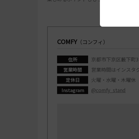
COMFY
（コンフィ）
京都市下京区藪下町3
住所
営業時間はインスタ
営業時間
火曜・水曜・木曜休
定休日
@comfy_stand
Instagram