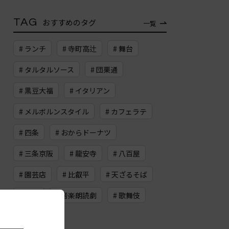
TAG
おすすめのタグ
一覧
# ランチ
# 寺町高辻
# 舞台
# タルタルソース
# 団栗通
# 黒豆大福
# イタリアン
# メルボルンスタイル
# カフェラテ
# 四条
# おからドーナツ
# 三条京阪
# 龍安寺
# 八百屋
# 園芸店
# 比叡平
# 天ざるそば
# 上桂
# 音楽朗読劇
# 歌舞伎