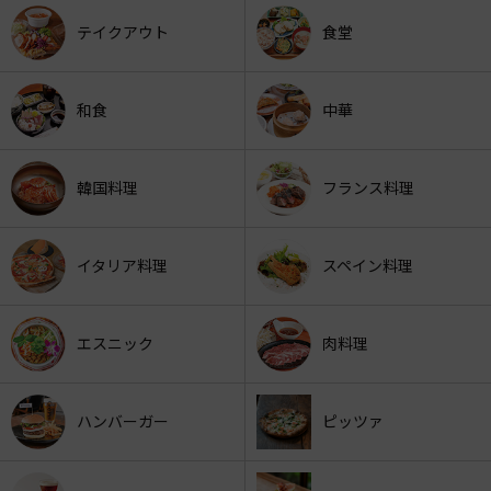
テイクアウト
食堂
和食
中華
韓国料理
フランス料理
イタリア料理
スペイン料理
エスニック
肉料理
ハンバーガー
ピッツァ