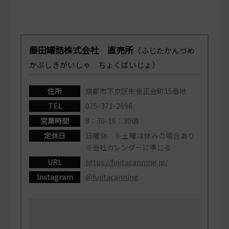
藤田罐詰株式会社 直売所
（ふじたかんづめ
かぶしきがいしゃ ちょくばいじょ）
住所
京都市下京区朱雀正会町15番地
TEL
075-371-2696
営業時間
8：30-16：30頃
定休日
日曜休 ※土曜は休みの場合あり
※会社カレンダーに準じる
URL
https://fujitacanning.jp/
Instagram
@fujitacanning