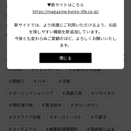
▼新サイトはこちら
京都市北区
京都市上京区
京都市左京区
京都市中京区
https://magazine.kyoto-life.co.jp/
京都市東山区
京都市山科区
京都市下京区
京都市南区
新サイトでは、より快適にご利用いただけるよう、お店
京都市右京区
京都市西京区
京都市伏見区
宇治市
亀岡市
を探しやすい機能を新追加しています。
城陽市
向日市
長岡京市
八幡市
木津川市
今後とも変わらぬご愛顧のほど、よろしくお願いいたし
ます。
TAG
おすすめのタグ
一覧
閉じる
# SDGs
# イオンモール
# 京都みなみ会館
# 間借り
# バター
# 洋食
# ガーリックシュリンプ
# 高倉三条
# リサイタル
# 堺町通六角
# 黒毛和牛
# ダウンタウン
# ウクライナ料理
# チーズトースト
# 干菓子
# コーディアル
# 蛸薬師通麩屋町
# 高倉夷川上る