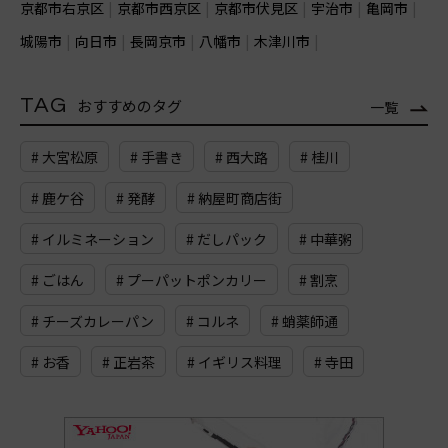
京都市右京区
京都市西京区
京都市伏見区
宇治市
亀岡市
城陽市
向日市
長岡京市
八幡市
木津川市
TAG
おすすめのタグ
一覧
# 大宮松原
# 手書き
# 西大路
# 桂川
# 鹿ケ谷
# 発酵
# 納屋町商店街
# イルミネーション
# だしパック
# 中華粥
# ごはん
# プーパットポンカリー
# 割烹
# チーズカレーパン
# コルネ
# 蛸薬師通
# お香
# 正岩茶
# イギリス料理
# 寺田