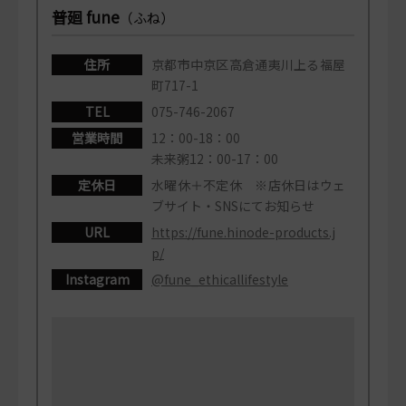
普廻 fune
（ふね）
住所
京都市中京区高倉通夷川上る福屋
町717-1
TEL
075-746-2067
営業時間
12：00-18：00
未来粥12：00-17：00
定休日
水曜休＋不定休 ※店休日はウェ
ブサイト・SNSにてお知らせ
URL
https://fune.hinode-products.j
p/
Instagram
@fune_ethicallifestyle