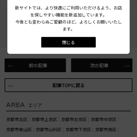
新サイトでは、より快適にご利用いただけるよう、お店
を探しやすい機能を新追加しています。
この記事をシェアする
今後とも変わらぬご愛顧のほど、よろしくお願いいたし
ます。
閉じる
前の記事
次の記事
記事TOPに戻る
AREA
エリア
京都市北区
京都市上京区
京都市左京区
京都市中京区
京都市東山区
京都市山科区
京都市下京区
京都市南区