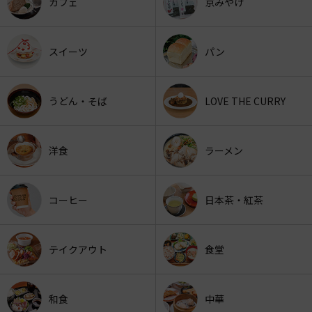
カフェ
京みやげ
スイーツ
パン
うどん・そば
LOVE THE CURRY
洋食
ラーメン
コーヒー
日本茶・紅茶
テイクアウト
食堂
和食
中華