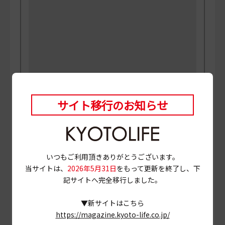
サイト移行のお知らせ
PHOTO
三村博史 MANABU
当ページに掲載されている店舗情報は、
2025年3月28
日
時点のものです。
いつもご利用頂きありがとうございます。
営業情報やメニュー等が異なる場合がありますので、
当サイトは、
2026年5月31日
をもって更新を終了し、下
事前に確認の上ご利用ください。
記サイトへ完全移行しました。
▼新サイトはこちら
# お粥
# 高倉夷川上る
# 京都市中京区
https://magazine.kyoto-life.co.jp/