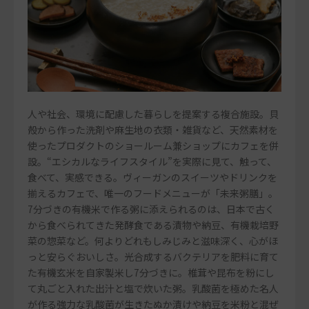
人や社会、環境に配慮した暮らしを提案する複合施設。貝
殻から作った洗剤や麻生地の衣類・雑貨など、天然素材を
使ったプロダクトのショールーム兼ショップにカフェを併
設。“エシカルなライフスタイル”を実際に見て、触って、
食べて、実感できる。ヴィーガンのスイーツやドリンクを
揃えるカフェで、唯一のフードメニューが「未来粥膳」。
7分づきの有機米で作る粥に添えられるのは、日本で古く
から食べられてきた発酵食である漬物や納豆、有機栽培野
菜の惣菜など。何よりどれもしみじみと滋味深く、心がほ
っと安らぐおいしさ。光合成するバクテリアを肥料に育て
た有機玄米を自家製米し7分づきに。椎茸や昆布を粉にし
て丸ごと入れた出汁と塩で炊いた粥。乳酸菌を極めた名人
が作る強力な乳酸菌が生きたぬか漬けや納豆を米粉と混ぜ