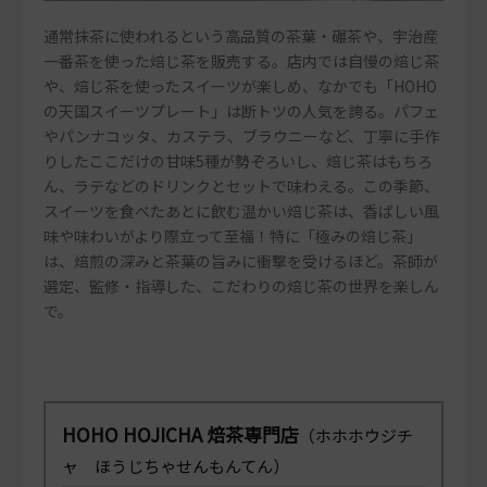
通常抹茶に使われるという高品質の茶葉・碾茶や、宇治産
一番茶を使った焙じ茶を販売する。店内では自慢の焙じ茶
や、焙じ茶を使ったスイーツが楽しめ、なかでも「HOHO
の天国スイーツプレート」は断トツの人気を誇る。パフェ
やパンナコッタ、カステラ、ブラウニーなど、丁寧に手作
りしたここだけの甘味5種が勢ぞろいし、焙じ茶はもちろ
ん、ラテなどのドリンクとセットで味わえる。この季節、
スイーツを食べたあとに飲む温かい焙じ茶は、香ばしい風
味や味わいがより際立って至福！特に「極みの焙じ茶」
は、焙煎の深みと茶葉の旨みに衝撃を受けるほど。茶師が
選定、監修・指導した、こだわりの焙じ茶の世界を楽しん
で。
HOHO HOJICHA 焙茶専門店
（ホホホウジチ
ャ ほうじちゃせんもんてん）