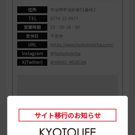
住所
宇治市宇治妙楽51番地2
TEL
0774-22-0977
営業時間
10：00-18：00
定休日
不定休
URL
https://www.hohohojicha.com/
Instagram
@hohohojicha
X(Twitter)
@HOHO_HOJICHA
サイト移行のお知らせ