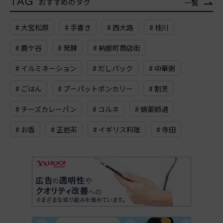
TAG
おすすめのタグ
一覧
# 大宮松原
# 手書き
# 西大路
# 桂川
# 鹿ケ谷
# 発酵
# 納屋町商店街
# イルミネーション
# だしパック
# 中華粥
# ごはん
# プーパットポンカリー
# 割烹
# チーズカレーパン
# コルネ
# 蛸薬師通
# お香
# 正岩茶
# イギリス料理
# 寺田