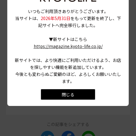
いつもご利用頂きありがとうございます。
当サイトは、
2026年5月31日
をもって更新を終了し、下
記サイトへ完全移行しました。
▼新サイトはこちら
PHOTO
三村博史 MANABU
https://magazine.kyoto-life.co.jp/
当ページに掲載されている店舗情報は、
2023年12月28
新サイトでは、より快適にご利用いただけるよう、お店
日
時点のものです。
を探しやすい機能を新追加しています。
営業情報やメニュー等が異なる場合がありますので、
今後とも変わらぬご愛顧のほど、よろしくお願いいたし
事前に確認の上ご利用ください。
ます。
# 宇治
# 焙じ茶
# ジェラート
閉じる
この記事をシェアする