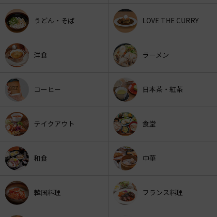
うどん・そば
LOVE THE CURRY
洋食
ラーメン
コーヒー
日本茶・紅茶
テイクアウト
食堂
和食
中華
韓国料理
フランス料理