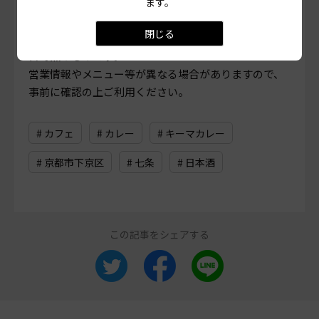
ます。
PHOTO
三村博史 MANABU
閉じる
当ページに掲載されている店舗情報は、
2022年6月30
日
時点のものです。
営業情報やメニュー等が異なる場合がありますので、
事前に確認の上ご利用ください。
# カフェ
# カレー
# キーマカレー
# 京都市下京区
# 七条
# 日本酒
この記事をシェアする