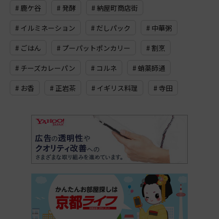
# 鹿ケ谷
# 発酵
# 納屋町商店街
# イルミネーション
# だしパック
# 中華粥
# ごはん
# プーパットポンカリー
# 割烹
# チーズカレーパン
# コルネ
# 蛸薬師通
# お香
# 正岩茶
# イギリス料理
# 寺田