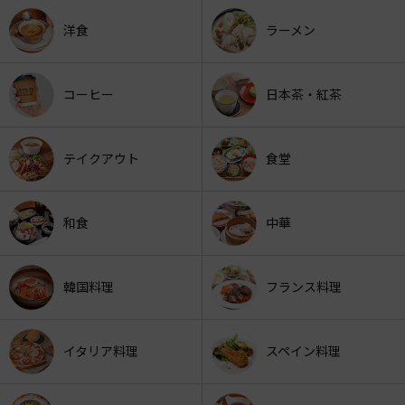
洋食
ラーメン
コーヒー
日本茶・紅茶
テイクアウト
食堂
和食
中華
韓国料理
フランス料理
イタリア料理
スペイン料理