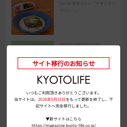
Vol.58 宮本カレー「チキンキー
マカレー」
KYOTO OYATSU CLUB
第80
回「とろけるおいしさ！
熟成した蜜たっぷりなおいもの
サイト移行のお知らせ
サンド」
いつもご利用頂きありがとうございます。
a souvenir of kyoto
当サイトは、
2026年5月31日
をもって更新を終了し、下
No.080 三木鶏卵堂「レーズン
記サイトへ完全移行しました。
バターサンド」
▼新サイトはこちら
https://magazine.kyoto-life.co.jp/