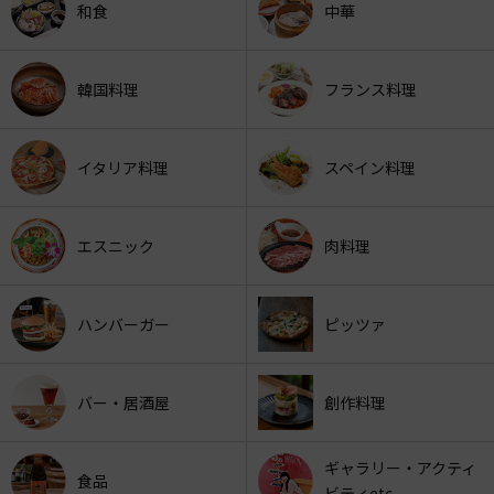
和食
中華
韓国料理
フランス料理
イタリア料理
スペイン料理
エスニック
肉料理
ハンバーガー
ピッツァ
バー・居酒屋
創作料理
ギャラリー・アクティ
食品
ビティetc