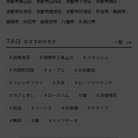
京都市東山区
京都市山科区
京都市下京区
京都市南区
京都市右京区
京都市西京区
京都市伏見区
宇治市
亀岡市
城陽市
向日市
長岡京市
八幡市
木津川市
TAG
おすすめのタグ
一覧
# 武夷岩茶
# 御幸町三条上ル
# スカッシュ
# 河原町四条
# メープル
# 大垣書店
# フレンチフライ
# 天丼
# ビーフカツサンド
# カフェオレ
# ロースハム
# 鍋
# 深夜喫茶
# 缶詰
# ジーンズ
# 丹波橋
# ドライブ
# 鴨肉
# 鰻
# ドイツケーキ