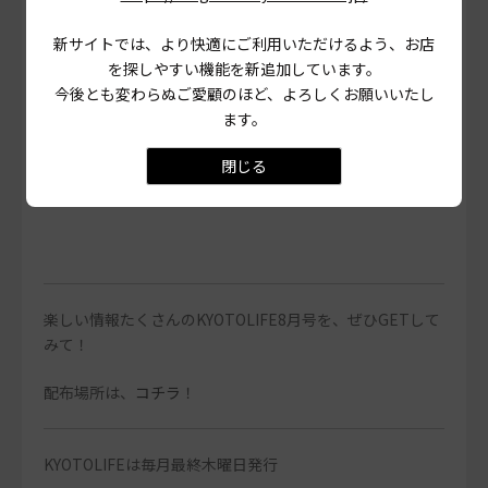
新サイトでは、より快適にご利用いただけるよう、お店
今月のおすすめ物件
を探しやすい機能を新追加しています。
No.069 京都ライフ丹波橋店
今後とも変わらぬご愛顧のほど、よろしくお願いいたし
「エアコン2台完備がうれし
ます。
い！龍大深草キャンパス近くの
1DK」
閉じる
楽しい情報たくさんのKYOTOLIFE8月号を、ぜひGETして
みて！
配布場所は、
コチラ
！
KYOTOLIFEは毎月最終木曜日発行