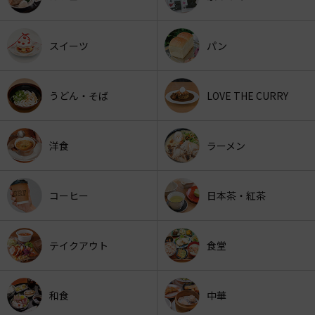
スイーツ
パン
うどん・そば
LOVE THE CURRY
洋食
ラーメン
コーヒー
日本茶・紅茶
テイクアウト
食堂
和食
中華