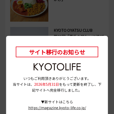
KYOTO OYATSU CLUB
第90回「素朴な味わいに伸び
る手が止まらない。あっさり
おいしいお好みあられ」
サイト移行のお知らせ
a souvenir of kyoto
いつもご利用頂きありがとうございます。
No.090 半兵衛麸「玉 -TAMA
当サイトは、
2026年5月31日
をもって更新を終了し、下
-」
記サイトへ完全移行しました。
▼新サイトはこちら
https://magazine.kyoto-life.co.jp/