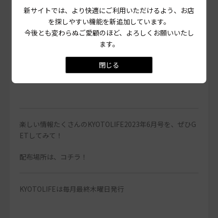
今月のおすすめ物件
新サイトでは、より快適にご利用いただけるよう、お店
No.078 京都ライフ 二条駅前
を探しやすい機能を新追加しています。
店
今後とも変わらぬご愛顧のほど、よろしくお願いいたし
「三条会商店街すぐ！充実設
ます。
備の堀川三条1LDK」
閉じる
楽しい情報たくさんのKYOTOLIFE2023年6月号を、ぜひG
ETしてみて！
配布場所は、
コチラ
！
KYOTOLIFEは毎月最終木曜日発行