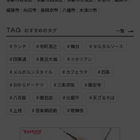
城陽市
向日市
長岡京市
八幡市
木津川市
TAG
おすすめのタグ
一覧
# ランチ
# 寺町高辻
# 舞台
# タルタルソース
# 団栗通
# 黒豆大福
# イタリアン
# メルボルンスタイル
# カフェラテ
# 四条
# おからドーナツ
# 三条京阪
# 龍安寺
# 八百屋
# 園芸店
# 比叡平
# 天ざるそば
# 上桂
# 音楽朗読劇
# 歌舞伎