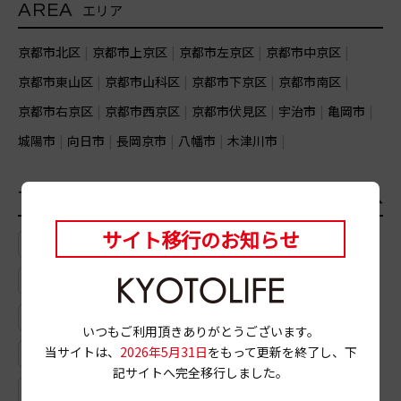
AREA
エリア
京都市北区
京都市上京区
京都市左京区
京都市中京区
京都市東山区
京都市山科区
京都市下京区
京都市南区
京都市右京区
京都市西京区
京都市伏見区
宇治市
亀岡市
城陽市
向日市
長岡京市
八幡市
木津川市
TAG
おすすめのタグ
一覧
サイト移行のお知らせ
# イベント情報
# つけうどん
# 瓶詰
# 武夷岩茶
# 御幸町三条上ル
# スカッシュ
# 河原町四条
# メープル
# 大垣書店
いつもご利用頂きありがとうございます。
当サイトは、
2026年5月31日
をもって更新を終了し、下
# フレンチフライ
# 天丼
# ビーフカツサンド
記サイトへ完全移行しました。
# カフェオレ
# ロースハム
# 鍋
# 深夜喫茶