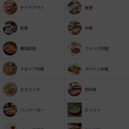
テイクアウト
食堂
和食
中華
韓国料理
フランス料理
イタリア料理
スペイン料理
エスニック
肉料理
ハンバーガー
ピッツァ