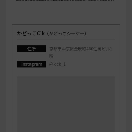
かどっこC'k
（かどっこシーケー）
住所
京都市中京区金吹町460住岡ビル1
階
Instagram
@k.ck_1