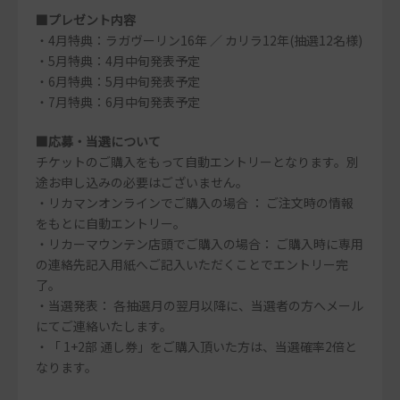
■プレゼント内容
・4月特典：ラガヴーリン16年 ／ カリラ12年(抽選12名様)
・5月特典：4月中旬発表予定
・6月特典：5月中旬発表予定
・7月特典：6月中旬発表予定
■応募・当選について
チケットのご購入をもって自動エントリーとなります。別
途お申し込みの必要はございません。
・リカマンオンラインでご購入の場合 ： ご注文時の情報
をもとに自動エントリー。
・リカーマウンテン店頭でご購入の場合： ご購入時に専用
の連絡先記入用紙へご記入いただくことでエントリー完
了。
・当選発表： 各抽選月の翌月以降に、当選者の方へメール
にてご連絡いたします。
・「 1+2部 通し券」をご購入頂いた方は、当選確率2倍と
なります。