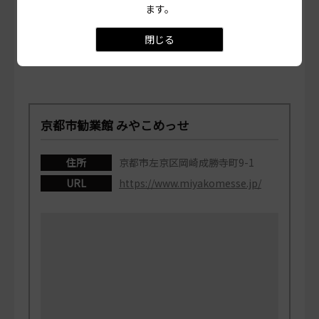
ます。
閉じる
京都市勧業館 みやこめっせ
住所
京都市左京区岡崎成勝寺町9-1
URL
https://www.miyakomesse.jp/