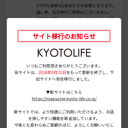
※VIP入場券は1部あたりの金額となります。
通し券、当日券のご用意はございません。
※VIP入場券はリカマンオンラインショップ
で販売致します。リカーマウンテン店頭でも
一部取り扱いしている店舗もございますの
サイト移行のお知らせ
で、スタッフまでお声掛けください。
※希少なウイスキーの提供はおひとり様1杯
(10ml)までとさせていただきます。
いつもご利用頂きありがとうございます。
当サイトは、
2026年5月31日
をもって更新を終了し、下
公式サイト：
https://likaman.co.jp/event/
記サイトへ完全移行しました。
whisky-messe/
最新情報は
公式Facebook：
https://www.facebook.co
こちら！
▼新サイトはこちら
m/LMWhiskymesse
https://magazine.kyoto-life.co.jp/
公式X（旧Twitter）：
https://twitter.com/
lm_whiskymesse
新サイトでは、より快適にご利用いただけるよう、お店
公式 Instagram：
https://www.instagram.
を探しやすい機能を新追加しています。
com/lm_whiskymesse/
今後とも変わらぬご愛顧のほど、よろしくお願いいたし