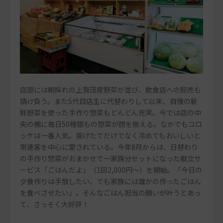
店頭には朝採れの上賀茂産野菜が並び、飲食店への卸売も
請け負う。また5代目店主に代替わりして以来、自慢の新
鮮野菜を使った手作り惣菜もどんどん充実。今では店の中
央の棚に毎日50種類もの惣菜が顔を揃える。なかでもコロ
ッケは一番人気。揚げたてだけでなく冷めてもおいしいと
常連客を中心に愛されている。今年8月からは、日替わり
の手作り惣菜がおまかせで一家族分セットになった献立サ
ービス「ごはんだよ」（1回2,000円～）を開始。「今日の
夕食作りは手放したい、でも家族には誰かの作ったごはん
を食べさせたい」。そんなごはん担当の願いが叶うとあっ
て、さっそく大好評！