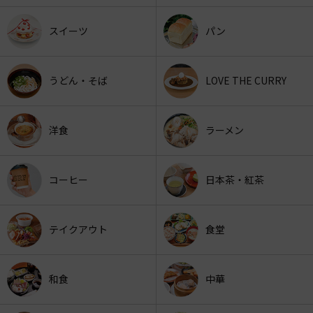
スイーツ
パン
うどん・そば
LOVE THE CURRY
洋食
ラーメン
コーヒー
日本茶・紅茶
テイクアウト
食堂
和食
中華