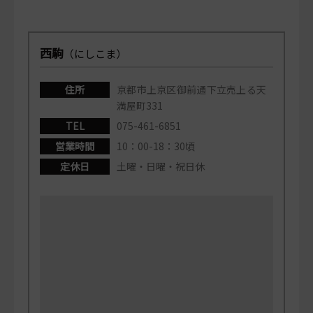
西駒
（にしこま）
住所
京都市上京区御前通下立売上る天
満屋町331
TEL
075-461-6851
営業時間
10：00-18：30頃
定休日
土曜・日曜・祝日休