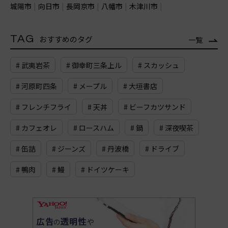
城陽市
向日市
長岡京市
八幡市
木津川市
TAG
おすすめのタグ
一覧
# 武夷岩茶
# 御幸町三条上ル
# スカッシュ
# 河原町四条
# メープル
# 大垣書店
# フレンチフライ
# 天丼
# ビーフカツサンド
# カフェオレ
# ロースハム
# 鍋
# 深夜喫茶
# 缶詰
# ジーンズ
# 丹波橋
# ドライブ
# 鴨肉
# 鰻
# ドイツケーキ