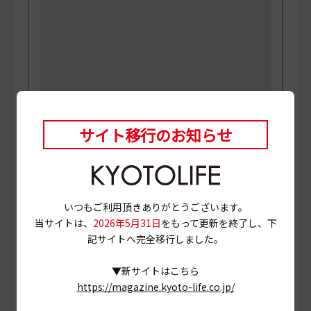
PHOTO
三村博史 MANABU
サイト移行のお知らせ
当ページに掲載されている店舗情報は、
2024年10月31
日
時点のものです。
営業情報やメニュー等が異なる場合がありますので、
事前に確認の上ご利用ください。
いつもご利用頂きありがとうございます。
当サイトは、
2026年5月31日
をもって更新を終了し、下
# コロッケ
# 北野
# 総菜
# 青果店
記サイトへ完全移行しました。
# 京都市上京区
▼新サイトはこちら
https://magazine.kyoto-life.co.jp/