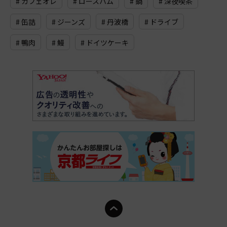
# カフェオレ
# ロースハム
# 鍋
# 深夜喫茶
# 缶詰
# ジーンズ
# 丹波橋
# ドライブ
# 鴨肉
# 鰻
# ドイツケーキ