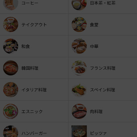
コーヒー
日本茶・紅茶
テイクアウト
食堂
和食
中華
韓国料理
フランス料理
イタリア料理
スペイン料理
エスニック
肉料理
ハンバーガー
ピッツァ