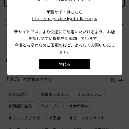
記事TOPに戻る
▼新サイトはこちら
https://magazine.kyoto-life.co.jp/
AREA
エリア
新サイトでは、より快適にご利用いただけるよう、お店
京都市北区
京都市上京区
京都市左京区
京都市中京区
を探しやすい機能を新追加しています。
京都市東山区
京都市山科区
京都市下京区
京都市南区
今後とも変わらぬご愛顧のほど、よろしくお願いいたし
京都市右京区
京都市西京区
京都市伏見区
宇治市
亀岡市
ます。
城陽市
向日市
長岡京市
八幡市
木津川市
閉じる
TAG
おすすめのタグ
一覧
# 武夷岩茶
# 御幸町三条上ル
# スカッシュ
# 河原町四条
# メープル
# 大垣書店
# フレンチフライ
# 天丼
# ビーフカツサンド