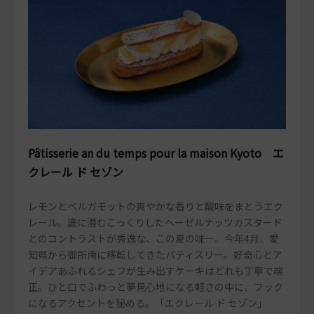
Pâtisserie an du temps pour la maison Kyoto エ
クレール ド セゾン
レモンとベルガモットの爽やかな香りと酸味をまとうエク
レール。底に潜むこっくりしたヘーゼルナッツカスタード
とのコントラストが秀逸な、この夏の味―。今年4月、愛
知県から御所南に移転してきたパティスリー。好奇心とア
イデアあふれるシェフが生み出すケーキはどれも丁寧で端
正。ひと口でふわっと夢見心地になる軽さの中に、フック
になるアクセントを秘める。「エクレール ド セゾン」