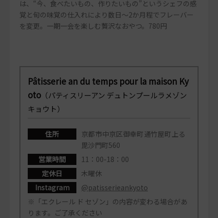
は、“今、食べたいもの、作りたいもの”というシェフの感
覚と旬の味覚の仕入れにより数日～2か月程でフレーバー
を変更。一期一会を楽しむ贅沢なおやつ。780円
Pâtisserie an du temps pour la maison Ky
oto
（パティスリーアン デュトンプールラメゾン
キョウト）
住所
京都市中京区御幸町通竹屋町上る
毘沙門町560
営業時間
11：00-18：00
定休日
木曜休
Instagram
@patisserieankyoto
※「エクレール ド セゾン」の内容が変わる場合があ
ります。ご了承ください