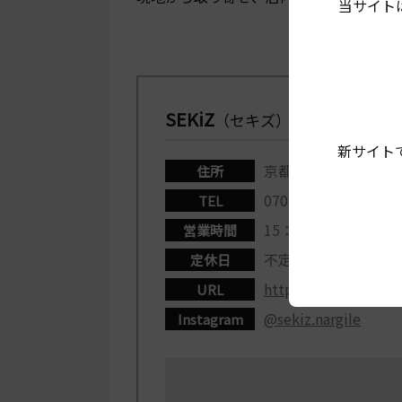
当サイト
SEKiZ
（セキズ）
新サイト
京都市中京区西ノ京北
住所
070・2195・7416
TEL
15：00-24：00（L.O
営業時間
不定休
定休日
https://store.sekiz.j
URL
@sekiz.nargile
Instagram