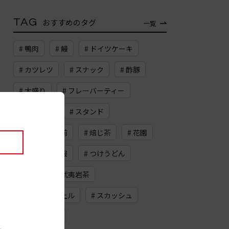
TAG
おすすめのタグ
一覧
# 鴨肉
# 鰻
# ドイツケーキ
# カツレツ
# スナック
# 酢豚
# 大盛り
# フレーバーティー
# 更科そば
# スタンド
# 京大農学部前
# 焙じ茶
# 花園
# イベント情報
# つけうどん
# 瓶詰
# 武夷岩茶
# 御幸町三条上ル
# スカッシュ
# 河原町四条