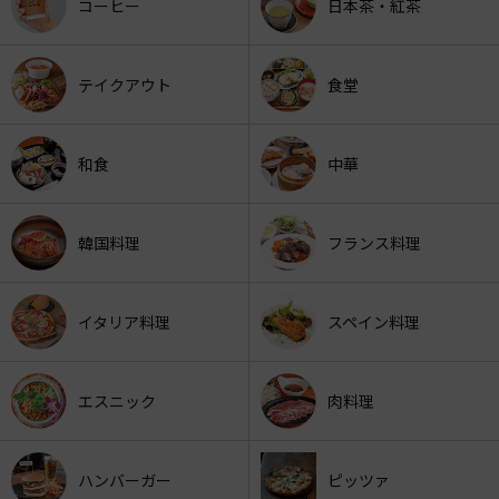
コーヒー
日本茶・紅茶
テイクアウト
食堂
和食
中華
韓国料理
フランス料理
イタリア料理
スペイン料理
エスニック
肉料理
ハンバーガー
ピッツァ