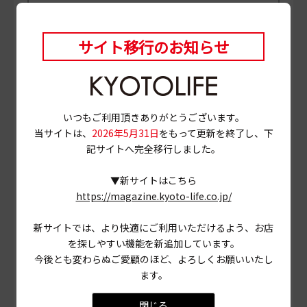
サイト移行のお知らせ
いつもご利用頂きありがとうございます。
当サイトは、
2026年5月31日
をもって更新を終了し、下
記サイトへ完全移行しました。
▼新サイトはこちら
https://magazine.kyoto-life.co.jp/
新サイトでは、より快適にご利用いただけるよう、お店
を探しやすい機能を新追加しています。
PHOTO
三村博史 MANABU
今後とも変わらぬご愛顧のほど、よろしくお願いいたし
当ページに掲載されている店舗情報は、
ます。
2025年1月30
日
時点のものです。
閉じる