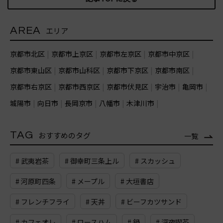
AREA
エリア
京都市北区
京都市上京区
京都市左京区
京都市中京区
京都市東山区
京都市山科区
京都市下京区
京都市南区
京都市右京区
京都市西京区
京都市伏見区
宇治市
亀岡市
城陽市
向日市
長岡京市
八幡市
木津川市
TAG
おすすめのタグ
一覧
# 武夷岩茶
# 御幸町三条上ル
# スカッシュ
# 河原町四条
# メープル
# 大垣書店
# フレンチフライ
# 天丼
# ビーフカツサンド
# カフェオレ
# ロースハム
# 鍋
# 深夜喫茶