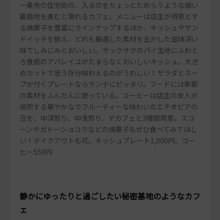
一乗寺の住宅街の、入るのをちょっとためらうような細い
裏路地を進むと現れるカフェ。メニューは店主が得意とす
る焼菓子を豊富にラインナップするほか、キッシュやサン
ドイッチを揃え、どれも厳選した素材を生かした滋味深い
味でしみじみとおいしい。サックサクのパイ生地にふわと
ろ食感のアパレイユがたまらなくおいしいキッシュ。大き
めカットで思う存分味わえるのがうれしい！サラダとスー
プが付くプレートならランチにピッタリ。フードには季節
の素材をふんだんに使っている。コーヒーは店主の友人が
焙煎する華やかなでフルーティーな味わいのエチオピアの
豆を、中深煎り、中浅煎り、デカフェと3種類用意。スコ
ーンやガトーショコラなどの焼菓子もぜひ食べてみてほし
い！テイクアウトも可。キッシュプレート1,000円、コー
ヒー550円
静かにゆったりと過ごしたい秘密基地のようなカフ
ェ