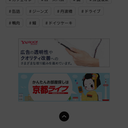
# 缶詰
# ジーンズ
# 丹波橋
# ドライブ
# 鴨肉
# 鰻
# ドイツケーキ