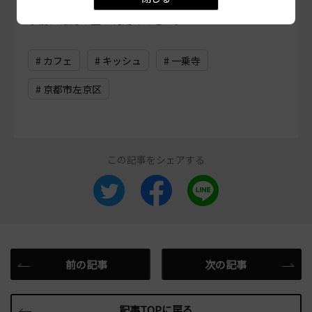
営業情報やメニュー等が異なる場合がありますので、
事前に確認の上ご利用ください。
# カフェ
# キッシュ
# 一乗寺
# 京都市左京区
この記事をシェアする
前の記事
次の記事
記事TOPに戻る