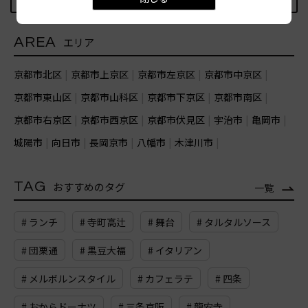
AREA
エリア
京都市北区
京都市上京区
京都市左京区
京都市中京区
京都市東山区
京都市山科区
京都市下京区
京都市南区
京都市右京区
京都市西京区
京都市伏見区
宇治市
亀岡市
城陽市
向日市
長岡京市
八幡市
木津川市
TAG
おすすめのタグ
一覧
# ランチ
# 寺町高辻
# 舞台
# タルタルソース
# 団栗通
# 黒豆大福
# イタリアン
# メルボルンスタイル
# カフェラテ
# 四条
# おからドーナツ
# 三条京阪
# 龍安寺