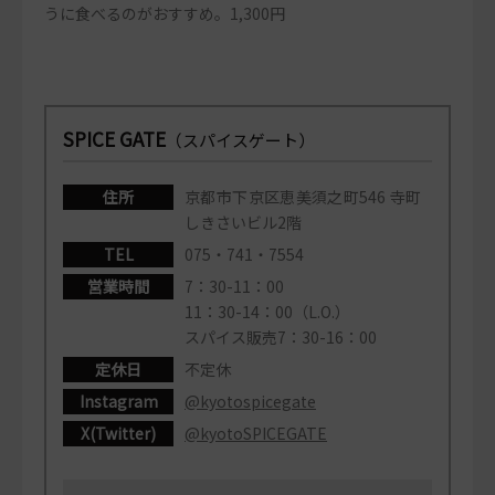
うに食べるのがおすすめ。1,300円
SPICE GATE
（スパイスゲート）
住所
京都市下京区恵美須之町546 寺町
しきさいビル2階
TEL
075・741・7554
営業時間
7：30-11：00
11：30-14：00（L.O.）
スパイス販売7：30-16：00
定休日
不定休
Instagram
@kyotospicegate
X(Twitter)
@kyotoSPICEGATE