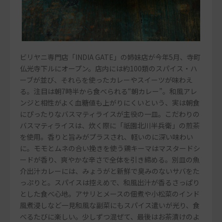
ビリヤニ専門店「INDIA GATE」の姉妹店が今年5月、寺町
仏光寺下ルにオープン。店内には約100類のスパイス・ハ
ーブが並び、それらを使ったカレーやスイーツが味わえ
る。注目は朝7時半から食べられる“朝カレー”。和風アレ
ンジと相性がよく血糖値も上がりにくいという、実は朝食
にぴったりなバスマティライスが主役の一皿。こだわりの
バスマティライスは、炊く際に「祇園北川半兵衛」の煎茶
を使用。香りと旨みがプラスされ、軽いのに深い味わい
に。モモとムネの合い挽きを使う鶏キーマはマスタードシ
ードが香り、爽やかな辛さで全体を引き締める。別皿の魚
介出汁カレーには、みょうがと新鮮で臭みのないサバをた
っぷりと。スパイスは控えめで、和風出汁が香るさっぱり
とした食べ心地。アサリとメースの佃煮や小松菜のインド
風煮浸しなど一見和風な副菜にもスパイス遣いが光り、食
べるたびに楽しい。少しずつ混ぜて、最後はお茶漬けのよ