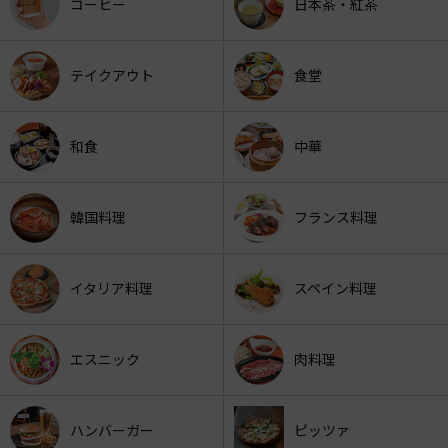
コーヒー
日本茶・紅茶
テイクアウト
食堂
和食
中華
韓国料理
フランス料理
イタリア料理
スペイン料理
エスニック
肉料理
ハンバーガー
ピッツァ