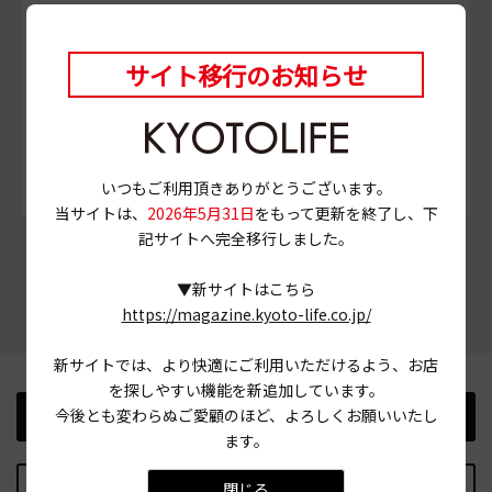
# バスマティライス
# 寺町仏光寺
# カレー
サイト移行のお知らせ
# スパイスカレー
# ビリヤニ
# モーニング
# 京都市下京区
いつもご利用頂きありがとうございます。
当サイトは、
2026年5月31日
をもって更新を終了し、下
記サイトへ完全移行しました。
この記事をシェアする
▼新サイトはこちら
https://magazine.kyoto-life.co.jp/
新サイトでは、より快適にご利用いただけるよう、お店
を探しやすい機能を新追加しています。
今後とも変わらぬご愛顧のほど、よろしくお願いいたし
前の記事
次の記事
ます。
記事TOPに戻る
閉じる