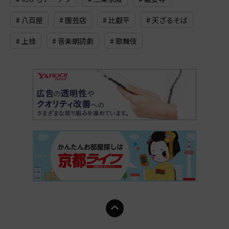
# 八百屋
# 園芸店
# 比叡平
# 天ざるそば
# 上桂
# 音楽朗読劇
# 歌舞伎