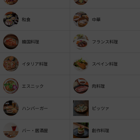
和食
中華
韓国料理
フランス料理
イタリア料理
スペイン料理
エスニック
肉料理
ハンバーガー
ピッツァ
バー・居酒屋
創作料理