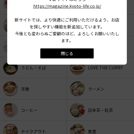
KYOTO OYATSU CLUB
スナックフード
https://magazine.kyoto-life.co.jp/
新サイトでは、より快適にご利用いただけるよう、お店
カフェ
京みやげ
を探しやすい機能を新追加しています。
今後とも変わらぬご愛顧のほど、よろしくお願いいたし
ます。
スイーツ
パン
閉じる
うどん・そば
LOVE THE CURRY
洋食
ラーメン
コーヒー
日本茶・紅茶
テイクアウト
食堂