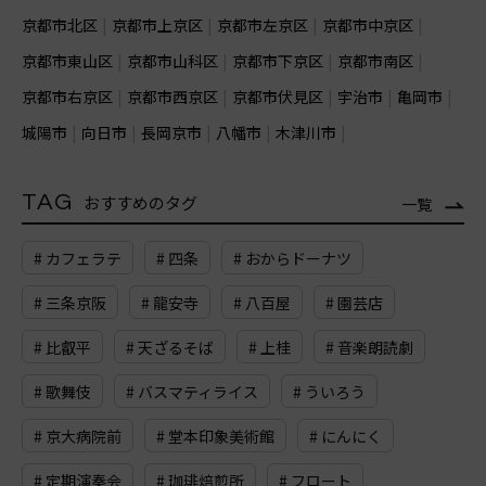
京都市北区
京都市上京区
京都市左京区
京都市中京区
京都市東山区
京都市山科区
京都市下京区
京都市南区
京都市右京区
京都市西京区
京都市伏見区
宇治市
亀岡市
城陽市
向日市
長岡京市
八幡市
木津川市
TAG
おすすめのタグ
一覧
# カフェラテ
# 四条
# おからドーナツ
# 三条京阪
# 龍安寺
# 八百屋
# 園芸店
# 比叡平
# 天ざるそば
# 上桂
# 音楽朗読劇
# 歌舞伎
# バスマティライス
# ういろう
# 京大病院前
# 堂本印象美術館
# にんにく
# 定期演奏会
# 珈琲焙煎所
# フロート