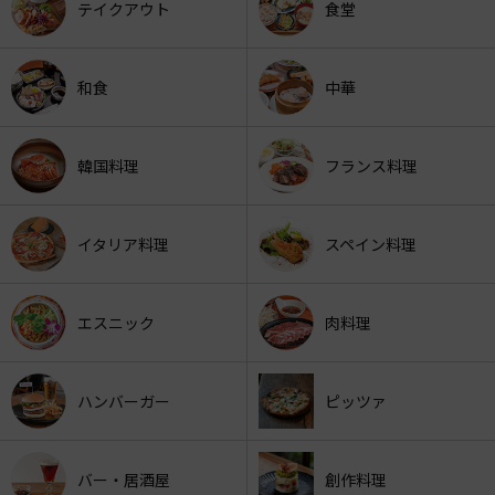
テイクアウト
食堂
和食
中華
韓国料理
フランス料理
イタリア料理
スペイン料理
エスニック
肉料理
ハンバーガー
ピッツァ
バー・居酒屋
創作料理