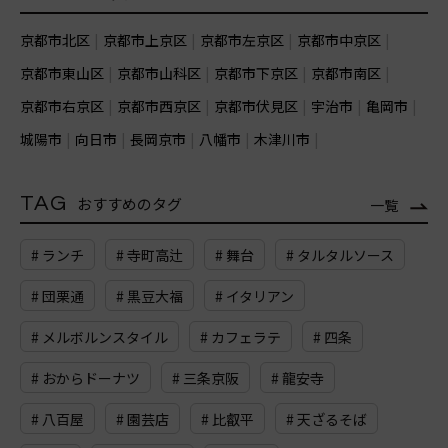
京都市北区
京都市上京区
京都市左京区
京都市中京区
京都市東山区
京都市山科区
京都市下京区
京都市南区
京都市右京区
京都市西京区
京都市伏見区
宇治市
亀岡市
城陽市
向日市
長岡京市
八幡市
木津川市
TAG
おすすめのタグ
一覧
# ランチ
# 寺町高辻
# 舞台
# タルタルソース
# 団栗通
# 黒豆大福
# イタリアン
# メルボルンスタイル
# カフェラテ
# 四条
# おからドーナツ
# 三条京阪
# 龍安寺
# 八百屋
# 園芸店
# 比叡平
# 天ざるそば