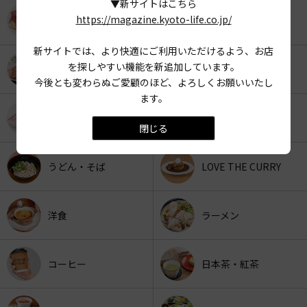
▼新サイトはこちら
https://magazine.kyoto-life.co.jp/
KYOTO OYATSU CLUB
スナックフード
新サイトでは、より快適にご利用いただけるよう、お店
を探しやすい機能を新追加しています。
カフェ
京みやげ
今後とも変わらぬご愛顧のほど、よろしくお願いいたし
ます。
スイーツ
パン
閉じる
うどん・そば
LOVE THE CURRY
洋食
ラーメン
コーヒー
日本茶・紅茶