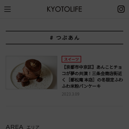
# つぶあん
スイーツ
【京都市中京区】あんことチョ
コが夢の共演！三条会商店街近
く［都松庵 本店］の冬限定ふわ
ふわ米粉パンケーキ
2023.3.09
AREA
エリア